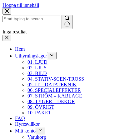
Hoppa till innehåll
Inga resultat
Hem
Uthyrningslager
01. LJUD
02. LJUS
03. BILD
04. STATIV-SCEN-TROSS
05. IT – DATATEKNIK
06. SPECIALEFFEKTER
07. STRÖM – KABLAGE
08. TYGER – DEKOR
09. ÖVRIGT
10. PAKET
FAQ
Hyresvillkor
Mitt konto
Varukorg