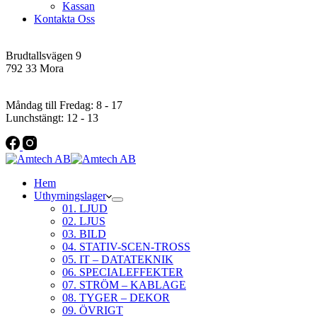
Kassan
Kontakta Oss
Addres
Brudtallsvägen 9
792 33 Mora
Öppettider
Måndag till Fredag: 8 - 17
Lunchstängt: 12 - 13
Hem
Uthyrningslager
01. LJUD
02. LJUS
03. BILD
04. STATIV-SCEN-TROSS
05. IT – DATATEKNIK
06. SPECIALEFFEKTER
07. STRÖM – KABLAGE
08. TYGER – DEKOR
09. ÖVRIGT