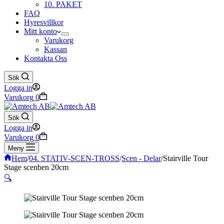
10. PAKET
FAQ
Hyresvillkor
Mitt konto
Varukorg
Kassan
Kontakta Oss
Sök
Logga in
Varukorg
0
Sök
Logga in
Varukorg
0
Meny
Hem
/
04. STATIV-SCEN-TROSS
/
Scen - Delar
/
Stairville Tour
Stage scenben 20cm
🔍