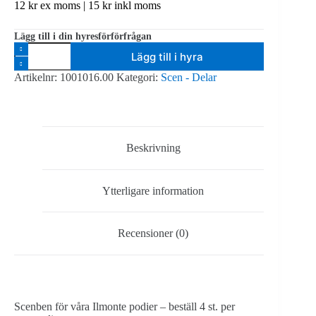
12
kr
ex moms |
15
kr
inkl moms
Lägg till i din hyresförförfrågan
Ilmonte
Lägg till i hyra
Scenben
70
Artikelnr:
1001016.00
Kategori:
Scen - Delar
cm
-
4
st.
per
scenblock
Beskrivning
mängd
Ytterligare information
Recensioner (0)
Scenben för våra Ilmonte podier – beställ 4 st. per