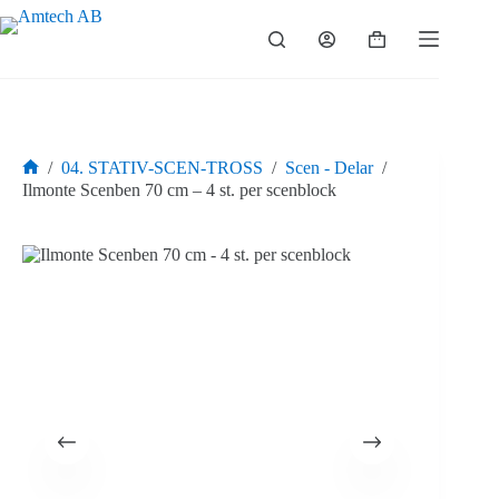
Hoppa
till
Varukorg
innehåll
/
04. STATIV-SCEN-TROSS
/
Scen - Delar
/
Hem
Ilmonte Scenben 70 cm – 4 st. per scenblock