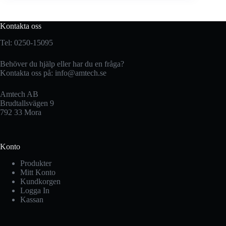
Kontakta oss
Tel: 0250-15095
Behöver du hjälp eller har du en fråga?
Kontakta oss på:
info@amtech.se
Amtech AB
Brudtallsvägen 9
792 33 Mora
Konto
Produkter
Mitt Konto
Kundkorgen
Logga In
Kassan