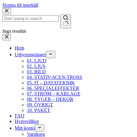
Hoppa till innehåll
Inga resultat
Hem
Uthyrningslager
01. LJUD
02. LJUS
03. BILD
04. STATIV-SCEN-TROSS
05. IT – DATATEKNIK
06. SPECIALEFFEKTER
07. STRÖM – KABLAGE
08. TYGER – DEKOR
09. ÖVRIGT
10. PAKET
FAQ
Hyresvillkor
Mitt konto
Varukorg