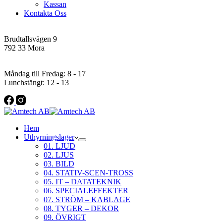
Kassan
Kontakta Oss
Addres
Brudtallsvägen 9
792 33 Mora
Öppettider
Måndag till Fredag: 8 - 17
Lunchstängt: 12 - 13
Hem
Uthyrningslager
01. LJUD
02. LJUS
03. BILD
04. STATIV-SCEN-TROSS
05. IT – DATATEKNIK
06. SPECIALEFFEKTER
07. STRÖM – KABLAGE
08. TYGER – DEKOR
09. ÖVRIGT