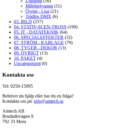
Ljusbord
(16)
Miljöbelysning
(11)
Övrigt - Ljus
(21)
Trådlös DMX
(6)
03. BILD
(257)
04. STATIV-SCEN-TROSS
(199)
05. IT - DATATEKNIK
(64)
06. SPECIALEFFEKTER
(32)
07. STRÖM - KABLAGE
(79)
08. TYGER - DEKOR
(13)
09. ÖVRIGT
(13)
10. PAKET
(4)
Uncategorized
(0)
Kontakta oss
Tel: 0250-15095
Behöver du hjälp eller har du en fråga?
Kontakta oss på:
info@amtech.se
Amtech AB
Brudtallsvägen 9
792 33 Mora