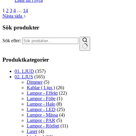
Lägg till i hyra
1
2
3
4
…
14
Nästa sida
Sök produkter
Sök efter:
Produktkategorier
01. LJUD
(357)
02. LJUS
(165)
Dimmer
(5)
Kablar ( Ljus )
(26)
Lampor - Effekt
(22)
Lampor - Följe
(1)
Lampor - Halo
(8)
Lampor - LED
(25)
Lampor - Mässa
(4)
Lampor - PAR
(5)
Lampor - Rörligt
(11)
Laser
(4)