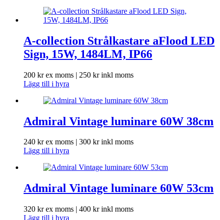
A-collection Strålkastare aFlood LED
Sign, 15W, 1484LM, IP66
200
kr
ex moms |
250
kr
inkl moms
Lägg till i hyra
Admiral Vintage luminare 60W 38cm
240
kr
ex moms |
300
kr
inkl moms
Lägg till i hyra
Admiral Vintage luminare 60W 53cm
320
kr
ex moms |
400
kr
inkl moms
Lägg till i hyra