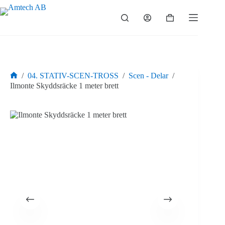
Hoppa
till
Varukorg
innehåll
/
04. STATIV-SCEN-TROSS
/
Scen - Delar
/
Hem
Ilmonte Skyddsräcke 1 meter brett