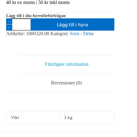
40
kr
ex moms |
50
kr
inkl moms
Lägg till i din hyresförförfrågan
Ilmonte
Lägg till i hyra
Skyddsräcke
1
Artikelnr:
1000320.00
Kategori:
Scen - Delar
meter
brett
mängd
Ytterligare information
Recensioner (0)
Vikt
3 kg