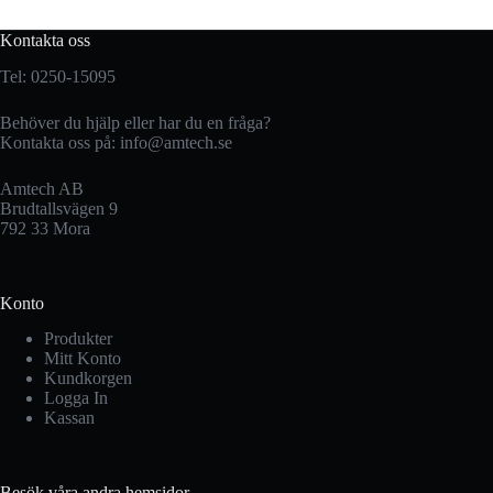
Kontakta oss
Tel: 0250-15095
Behöver du hjälp eller har du en fråga?
Kontakta oss på:
info@amtech.se
Amtech AB
Brudtallsvägen 9
792 33 Mora
Konto
Produkter
Mitt Konto
Kundkorgen
Logga In
Kassan
Besök våra andra hemsidor