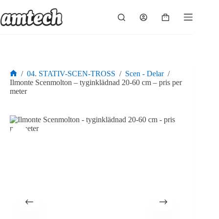
Hoppa
till
Varukorg
innehåll
/
04. STATIV-SCEN-TROSS
/
Scen - Delar
/
Hem
Ilmonte Scenmolton – tyginklädnad 20-60 cm – pris per
meter