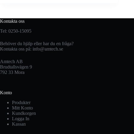
Kontakta oss
Tel: 0250-15095
Behöver du hjälp eller har du en fråga?
Kontakta oss på:
info@amtech.se
Amtech AB
Brudtallsvägen 9
792 33 Mora
Konto
Produkter
Mitt Konto
Kundkorgen
Logga In
Kassan