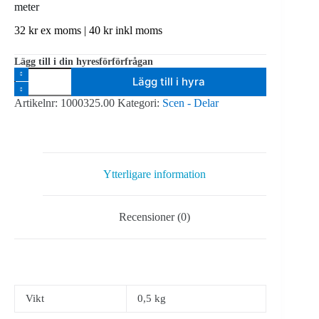
meter
32
kr
ex moms |
40
kr
inkl moms
Lägg till i din hyresförförfrågan
Ilmonte
Lägg till i hyra
Scenmolton
-
Artikelnr:
1000325.00
Kategori:
Scen - Delar
tyginklädnad
20-
60
cm
-
pris
Ytterligare information
per
meter
mängd
Recensioner (0)
Vikt
0,5 kg