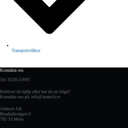
Transportvillkor
Kontakta oss
Tel: 0250-15095
Behöver du hjälp eller har du en fråga?
Kontakta oss på:
info@amtech.se
Amtech AB
Brudtallsvägen 9
792 33 Mora