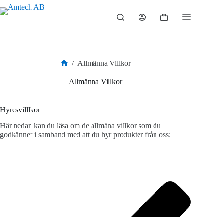
Hoppa
till
Varukorg
innehåll
/
Allmänna Villkor
Hem
Allmänna Villkor
Hyresvilllkor
Här nedan kan du läsa om de allmäna villkor som du
godkänner i samband med att du hyr produkter från oss: