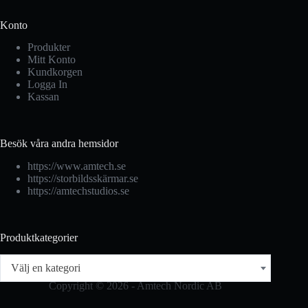
Konto
Produkter
Mitt Konto
Kundkorgen
Logga In
Kassan
Besök våra andra hemsidor
https://www.amtech.se
https://storbildsskärmar.se
https://amtechstudios.se
Produktkategorier
Välj en kategori
Copyright © 2026 - Amtech Nordic AB