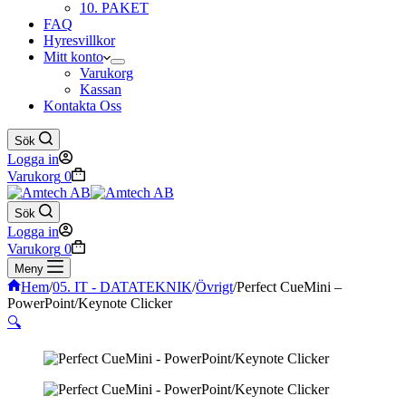
10. PAKET
FAQ
Hyresvillkor
Mitt konto
Varukorg
Kassan
Kontakta Oss
Sök
Logga in
Varukorg
0
Sök
Logga in
Varukorg
0
Meny
Hem
/
05. IT - DATATEKNIK
/
Övrigt
/
Perfect CueMini –
PowerPoint/Keynote Clicker
🔍