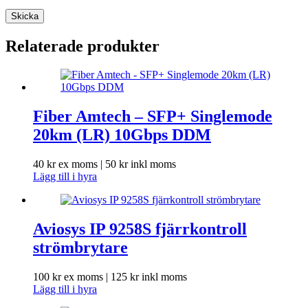
Skicka
Relaterade produkter
Fiber Amtech – SFP+ Singlemode
20km (LR) 10Gbps DDM
40
kr
ex moms |
50
kr
inkl moms
Lägg till i hyra
Aviosys IP 9258S fjärrkontroll
strömbrytare
100
kr
ex moms |
125
kr
inkl moms
Lägg till i hyra