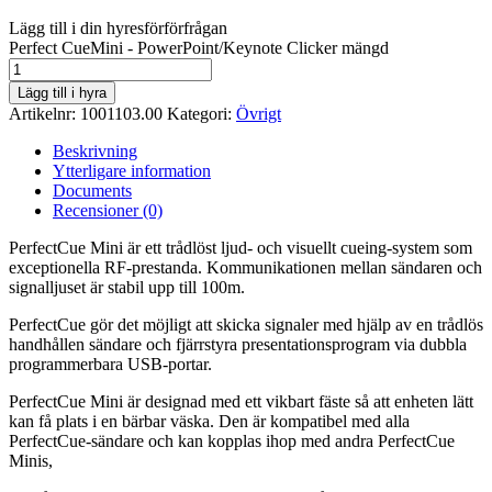
Lägg till i din hyresförförfrågan
Perfect CueMini - PowerPoint/Keynote Clicker mängd
Lägg till i hyra
Artikelnr:
1001103.00
Kategori:
Övrigt
Beskrivning
Ytterligare information
Documents
Recensioner (0)
PerfectCue Mini är ett trådlöst ljud- och visuellt cueing-system som
exceptionella RF-prestanda. Kommunikationen mellan sändaren och
signalljuset är stabil upp till 100m.
PerfectCue gör det möjligt att skicka signaler med hjälp av en trådlös
handhållen sändare och fjärrstyra presentationsprogram via dubbla
programmerbara USB-portar.
PerfectCue Mini är designad med ett vikbart fäste så att enheten lätt
kan få plats i en bärbar väska. Den är kompatibel med alla
PerfectCue-sändare och kan kopplas ihop med andra PerfectCue
Minis,