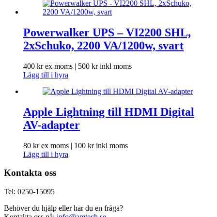
Powerwalker UPS – VI2200 SHL,
2xSchuko, 2200 VA/1200w, svart
400
kr
ex moms |
500
kr
inkl moms
Lägg till i hyra
Apple Lightning till HDMI Digital
AV-adapter
80
kr
ex moms |
100
kr
inkl moms
Lägg till i hyra
Kontakta oss
Tel: 0250-15095
Behöver du hjälp eller har du en fråga?
Kontakta oss på:
info@amtech.se