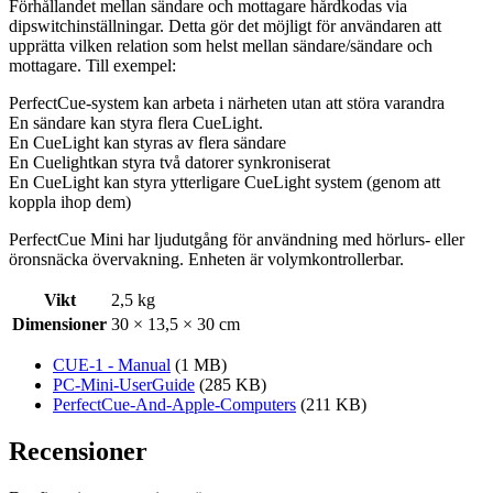
Förhållandet mellan sändare och mottagare hårdkodas via
dipswitchinställningar. Detta gör det möjligt för användaren att
upprätta vilken relation som helst mellan sändare/sändare och
mottagare. Till exempel:
PerfectCue-system kan arbeta i närheten utan att störa varandra
En sändare kan styra flera CueLight.
En CueLight kan styras av flera sändare
En Cuelightkan styra två datorer synkroniserat
En CueLight kan styra ytterligare CueLight system (genom att
koppla ihop dem)
PerfectCue Mini har ljudutgång för användning med hörlurs- eller
öronsnäcka övervakning. Enheten är volymkontrollerbar.
Vikt
2,5 kg
Dimensioner
30 × 13,5 × 30 cm
CUE-1 - Manual
(1 MB)
PC-Mini-UserGuide
(285 KB)
PerfectCue-And-Apple-Computers
(211 KB)
Recensioner