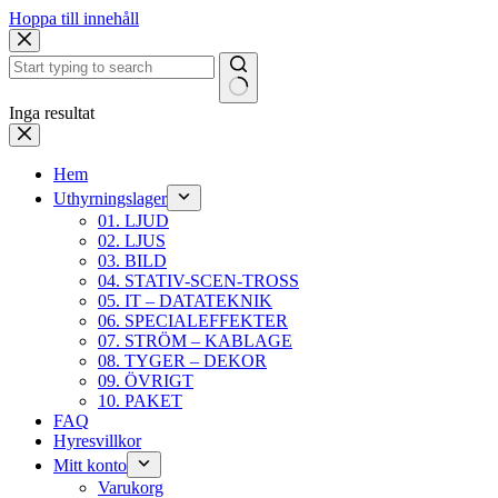
Hoppa till innehåll
Inga resultat
Hem
Uthyrningslager
01. LJUD
02. LJUS
03. BILD
04. STATIV-SCEN-TROSS
05. IT – DATATEKNIK
06. SPECIALEFFEKTER
07. STRÖM – KABLAGE
08. TYGER – DEKOR
09. ÖVRIGT
10. PAKET
FAQ
Hyresvillkor
Mitt konto
Varukorg