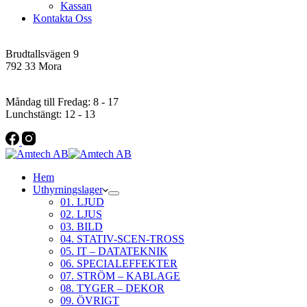
Kassan
Kontakta Oss
Addres
Brudtallsvägen 9
792 33 Mora
Öppettider
Måndag till Fredag: 8 - 17
Lunchstängt: 12 - 13
Hem
Uthyrningslager
01. LJUD
02. LJUS
03. BILD
04. STATIV-SCEN-TROSS
05. IT – DATATEKNIK
06. SPECIALEFFEKTER
07. STRÖM – KABLAGE
08. TYGER – DEKOR
09. ÖVRIGT