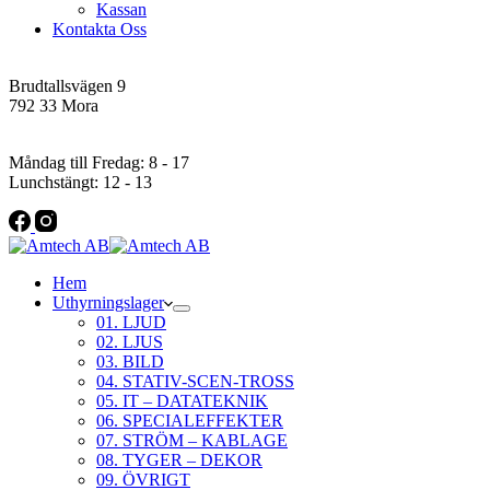
Kassan
Kontakta Oss
Addres
Brudtallsvägen 9
792 33 Mora
Öppettider
Måndag till Fredag: 8 - 17
Lunchstängt: 12 - 13
Hem
Uthyrningslager
01. LJUD
02. LJUS
03. BILD
04. STATIV-SCEN-TROSS
05. IT – DATATEKNIK
06. SPECIALEFFEKTER
07. STRÖM – KABLAGE
08. TYGER – DEKOR
09. ÖVRIGT