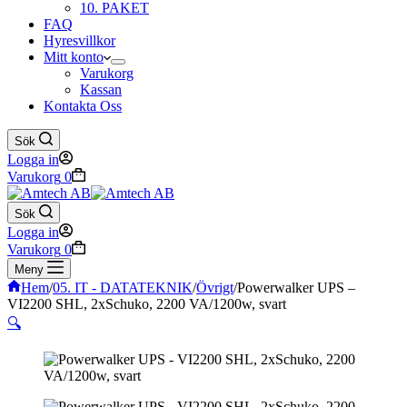
10. PAKET
FAQ
Hyresvillkor
Mitt konto
Varukorg
Kassan
Kontakta Oss
Sök
Logga in
Varukorg
0
Sök
Logga in
Varukorg
0
Meny
Hem
/
05. IT - DATATEKNIK
/
Övrigt
/
Powerwalker UPS –
VI2200 SHL, 2xSchuko, 2200 VA/1200w, svart
🔍