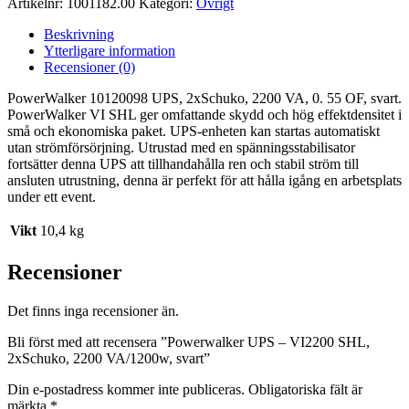
Artikelnr:
1001182.00
Kategori:
Övrigt
Beskrivning
Ytterligare information
Recensioner (0)
PowerWalker 10120098 UPS, 2xSchuko, 2200 VA, 0. 55 OF, svart.
PowerWalker VI SHL ger omfattande skydd och hög effektdensitet i
små och ekonomiska paket. UPS-enheten kan startas automatiskt
utan strömförsörjning. Utrustad med en spänningsstabilisator
fortsätter denna UPS att tillhandahålla ren och stabil ström till
ansluten utrustning, denna är perfekt för att hålla igång en arbetsplats
under ett event.
Vikt
10,4 kg
Recensioner
Det finns inga recensioner än.
Bli först med att recensera ”Powerwalker UPS – VI2200 SHL,
2xSchuko, 2200 VA/1200w, svart”
Din e-postadress kommer inte publiceras.
Obligatoriska fält är
märkta
*