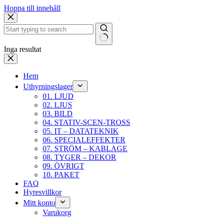
Hoppa till innehåll
Inga resultat
Hem
Uthyrningslager
01. LJUD
02. LJUS
03. BILD
04. STATIV-SCEN-TROSS
05. IT – DATATEKNIK
06. SPECIALEFFEKTER
07. STRÖM – KABLAGE
08. TYGER – DEKOR
09. ÖVRIGT
10. PAKET
FAQ
Hyresvillkor
Mitt konto
Varukorg