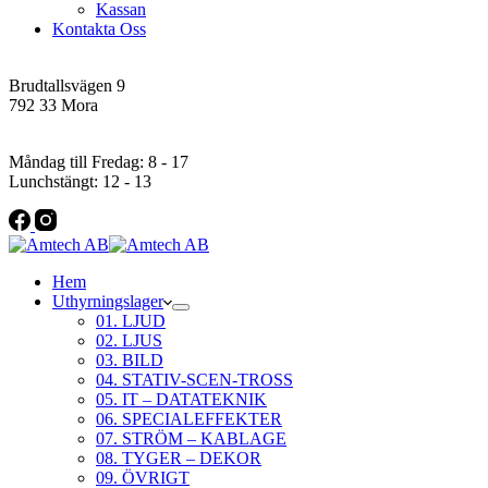
Kassan
Kontakta Oss
Addres
Brudtallsvägen 9
792 33 Mora
Öppettider
Måndag till Fredag: 8 - 17
Lunchstängt: 12 - 13
Hem
Uthyrningslager
01. LJUD
02. LJUS
03. BILD
04. STATIV-SCEN-TROSS
05. IT – DATATEKNIK
06. SPECIALEFFEKTER
07. STRÖM – KABLAGE
08. TYGER – DEKOR
09. ÖVRIGT