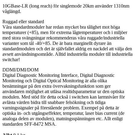
10GBase-LR (long reach) för singlemode 20km använder 1310nm
våglängd.
Ruggad eller standard
Våra standardmoduler har redan mycket bra tålighet mot höga
temperaturer (+85), men för extrema lågtemperaturer och i miljöer
med stora svängningar rekommenderas våra ruggade/industriella
varianter som tål -40/+85. De är bara marginellt dyrare än
standardmodulen och det är självfallet aldrig en nackdel att välja den
avsett användningsområde. Alltid industriella moduler till industriella
switchar!
DDMI/DMI/DOM
Digital Diagnostic Monitoring Interface, Digital Diagnostic
Monitoring och Digital Optical Monitoring är alla olika
benämningar på den extra övervakningsfunktion som ger
användaren möjlighet att utläsa realtidsparametrar ur den optiska
modulen. Med stöd för detta också i switchen kan larmnivåer för
avlästa värden bidra till snabbare felsökning och tidiga
varningssignaler på förestående problem. Exempel på detta är
optiska in- och utgångseffekter, temperatur, laser bias current (de
analoga delen av modulen), matningsspänningen etc. Allt enligt
standarden SFF-8472 MSA.