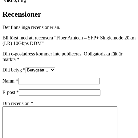
Vikt
0,1 kg
Recensioner
Det finns inga recensioner än.
Bli först med att recensera ”Fiber Amtech – SFP+ Singlemode 20km
(LR) 10Gbps DDM”
Din e-postadress kommer inte publiceras.
Obligatoriska fält är
märkta
*
Ditt betyg
*
Namn
*
E-post
*
Din recension
*