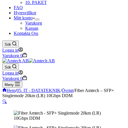
10. PAKET
FAQ
Hyresvillkor
Mitt konto
Varukorg
Kassan
Kontakta Oss
Sök
Logga in
Varukorg
0
Sök
Logga in
Varukorg
0
Meny
Hem
/
05. IT - DATATEKNIK
/
Övrigt
/
Fiber Amtech – SFP+
Singlemode 20km (LR) 10Gbps DDM
🔍