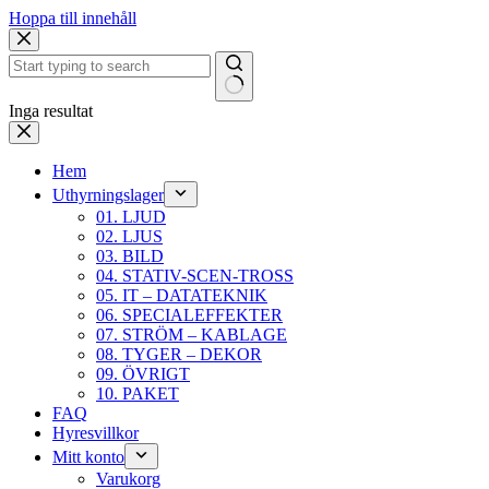
Hoppa till innehåll
Inga resultat
Hem
Uthyrningslager
01. LJUD
02. LJUS
03. BILD
04. STATIV-SCEN-TROSS
05. IT – DATATEKNIK
06. SPECIALEFFEKTER
07. STRÖM – KABLAGE
08. TYGER – DEKOR
09. ÖVRIGT
10. PAKET
FAQ
Hyresvillkor
Mitt konto
Varukorg