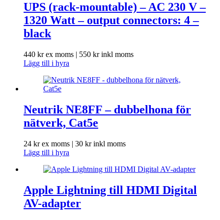
UPS (rack-mountable) – AC 230 V –
1320 Watt – output connectors: 4 –
black
440
kr
ex moms |
550
kr
inkl moms
Lägg till i hyra
Neutrik NE8FF – dubbelhona för
nätverk, Cat5e
24
kr
ex moms |
30
kr
inkl moms
Lägg till i hyra
Apple Lightning till HDMI Digital
AV-adapter