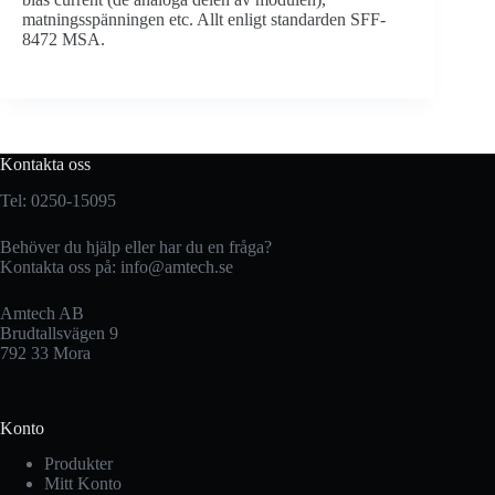
matningsspänningen etc. Allt enligt standarden SFF-
8472 MSA.
Kontakta oss
Tel: 0250-15095
Behöver du hjälp eller har du en fråga?
Kontakta oss på:
info@amtech.se
Amtech AB
Brudtallsvägen 9
792 33 Mora
Konto
Produkter
Mitt Konto