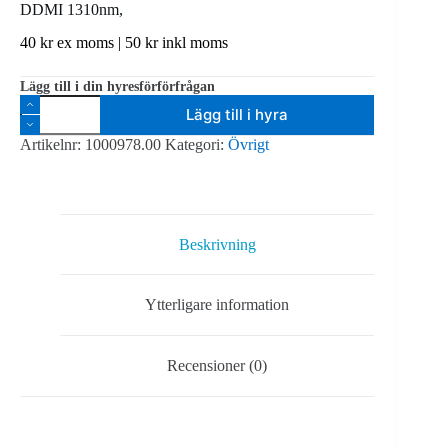
DDMI 1310nm,
40
kr
ex moms |
50
kr
inkl moms
Lägg till i din hyresförförfrågan
Fiber
Lägg till i hyra
Amtech
-
Artikelnr:
1000978.00
Kategori:
Övrigt
SFP
Singlemode
20km
(LX)
1.25Gbps
DDMI
Beskrivning
1310nm,
mängd
Ytterligare information
Recensioner (0)