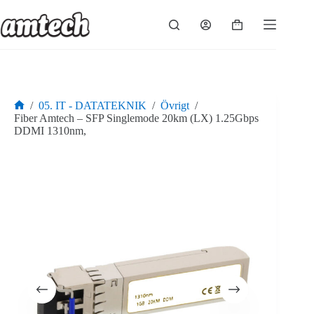
Hoppa
till
Varukorg
innehåll
/
05. IT - DATATEKNIK
/
Övrigt
/
Hem
Fiber Amtech – SFP Singlemode 20km (LX) 1.25Gbps
DDMI 1310nm,