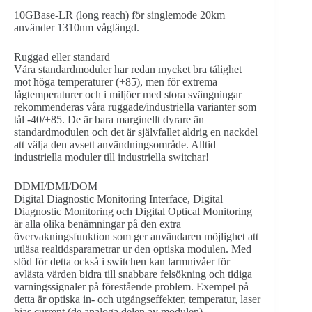
10GBase-LR (long reach) för singlemode 20km
använder 1310nm våglängd.
Ruggad eller standard
Våra standardmoduler har redan mycket bra tålighet
mot höga temperaturer (+85), men för extrema
lågtemperaturer och i miljöer med stora svängningar
rekommenderas våra ruggade/industriella varianter som
tål -40/+85. De är bara marginellt dyrare än
standardmodulen och det är självfallet aldrig en nackdel
att välja den avsett användningsområde. Alltid
industriella moduler till industriella switchar!
DDMI/DMI/DOM
Digital Diagnostic Monitoring Interface, Digital
Diagnostic Monitoring och Digital Optical Monitoring
är alla olika benämningar på den extra
övervakningsfunktion som ger användaren möjlighet att
utläsa realtidsparametrar ur den optiska modulen. Med
stöd för detta också i switchen kan larmnivåer för
avlästa värden bidra till snabbare felsökning och tidiga
varningssignaler på förestående problem. Exempel på
detta är optiska in- och utgångseffekter, temperatur, laser
bias current (de analoga delen av modulen),