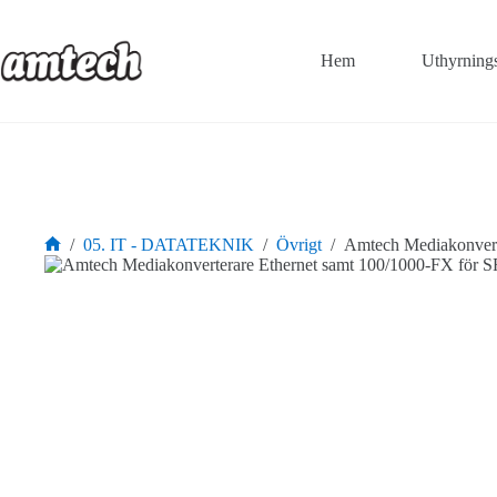
Hoppa
till
innehåll
Hem
Uthyrning
/
05. IT - DATATEKNIK
/
Övrigt
/
Amtech Mediakonvert
Hem