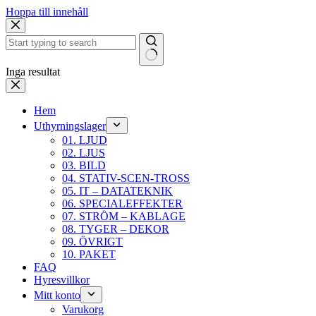
Hoppa till innehåll
Inga resultat
Hem
Uthyrningslager
01. LJUD
02. LJUS
03. BILD
04. STATIV-SCEN-TROSS
05. IT – DATATEKNIK
06. SPECIALEFFEKTER
07. STRÖM – KABLAGE
08. TYGER – DEKOR
09. ÖVRIGT
10. PAKET
FAQ
Hyresvillkor
Mitt konto
Varukorg