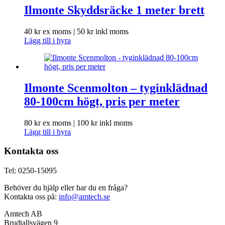
Ilmonte Skyddsräcke 1 meter brett
40
kr
ex moms |
50
kr
inkl moms
Lägg till i hyra
Ilmonte Scenmolton – tyginklädnad
80-100cm högt, pris per meter
80
kr
ex moms |
100
kr
inkl moms
Lägg till i hyra
Kontakta oss
Tel: 0250-15095
Behöver du hjälp eller har du en fråga?
Kontakta oss på:
info@amtech.se
Amtech AB
Brudtallsvägen 9