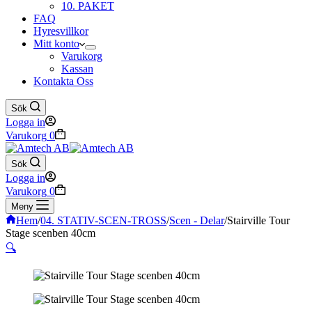
10. PAKET
FAQ
Hyresvillkor
Mitt konto
Varukorg
Kassan
Kontakta Oss
Sök
Logga in
Varukorg
0
Sök
Logga in
Varukorg
0
Meny
Hem
/
04. STATIV-SCEN-TROSS
/
Scen - Delar
/
Stairville Tour
Stage scenben 40cm
🔍