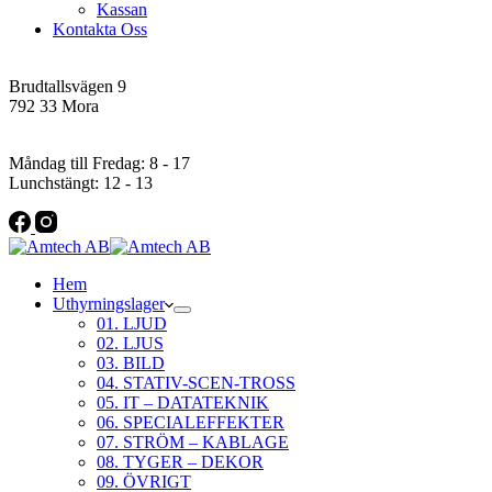
Kassan
Kontakta Oss
Addres
Brudtallsvägen 9
792 33 Mora
Öppettider
Måndag till Fredag: 8 - 17
Lunchstängt: 12 - 13
Hem
Uthyrningslager
01. LJUD
02. LJUS
03. BILD
04. STATIV-SCEN-TROSS
05. IT – DATATEKNIK
06. SPECIALEFFEKTER
07. STRÖM – KABLAGE
08. TYGER – DEKOR
09. ÖVRIGT