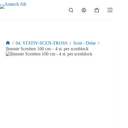
Hoppa
till
Varukorg
innehåll
/
04. STATIV-SCEN-TROSS
/
Scen - Delar
/
Hem
Ilmonte Scenben 100 cm – 4 st. per scenblock