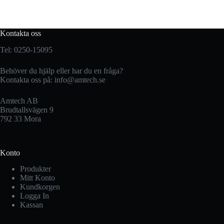
Kontakta oss
Tel: 0250-15095
Behöver du hjälp eller har du en fråga?
Kontakta oss på:
info@amtech.se
Amtech AB
Brudtallsvägen 9
792 33 Mora
Konto
Produkter
Mitt Konto
Kundkorgen
Logga In
Kassan