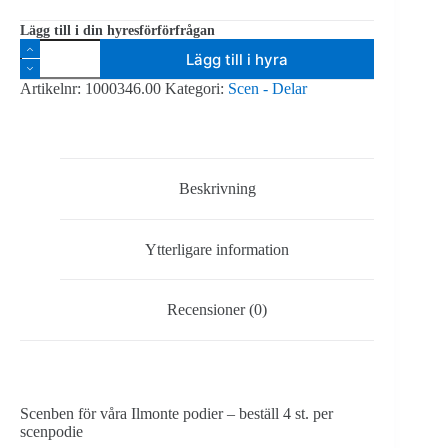
Lägg till i din hyresförförfrågan
Ilmonte
Lägg till i hyra
Scenben
100
Artikelnr:
1000346.00
Kategori:
Scen - Delar
cm
-
4
st.
per
scenblock
Beskrivning
mängd
Ytterligare information
Recensioner (0)
Scenben för våra Ilmonte podier – beställ 4 st. per
scenpodie