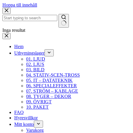
Hoppa till innehåll
Inga resultat
Hem
Uthyrningslager
01. LJUD
02. LJUS
03. BILD
04. STATIV-SCEN-TROSS
05. IT – DATATEKNIK
06. SPECIALEFFEKTER
07. STRÖM – KABLAGE
08. TYGER – DEKOR
09. ÖVRIGT
10. PAKET
FAQ
Hyresvillkor
Mitt konto
Varukorg