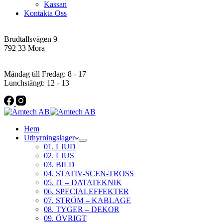
Kassan
Kontakta Oss
Addres
Brudtallsvägen 9
792 33 Mora
Öppettider
Måndag till Fredag: 8 - 17
Lunchstängt: 12 - 13
Hem
Uthyrningslager
01. LJUD
02. LJUS
03. BILD
04. STATIV-SCEN-TROSS
05. IT – DATATEKNIK
06. SPECIALEFFEKTER
07. STRÖM – KABLAGE
08. TYGER – DEKOR
09. ÖVRIGT