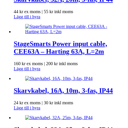
44
kr
ex moms |
55
kr
inkl moms
Lägg till i hyra
StageSmarts Power input cable,
CEE63A – Harting 63A, L=2m
160
kr
ex moms |
200
kr
inkl moms
Lägg till i hyra
Skarvkabel, 16A, 10m, 3-fas, IP44
24
kr
ex moms |
30
kr
inkl moms
Lägg till i hyra