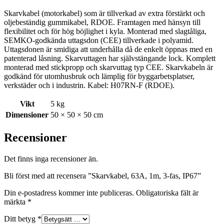
Skarvkabel (motorkabel) som är tillverkad av extra förstärkt och
oljebeständig gummikabel, RDOE. Framtagen med hänsyn till
flexibilitet och för hög böjlighet i kyla. Monterad med slagtåliga,
SEMKO-godkända uttagsdon (CEE) tillverkade i polyamid.
Uttagsdonen är smidiga att underhålla då de enkelt öppnas med en
patenterad låsning. Skarvuttagen har självstängande lock. Komplett
monterad med stickpropp och skarvuttag typ CEE. Skarvkabeln är
godkänd för utomhusbruk och lämplig för byggarbetsplatser,
verkstäder och i industrin. Kabel: H07RN-F (RDOE).
Vikt
5 kg
Dimensioner
50 × 50 × 50 cm
Recensioner
Det finns inga recensioner än.
Bli först med att recensera ”Skarvkabel, 63A, 1m, 3-fas, IP67”
Din e-postadress kommer inte publiceras.
Obligatoriska fält är
märkta
*
Ditt betyg
*