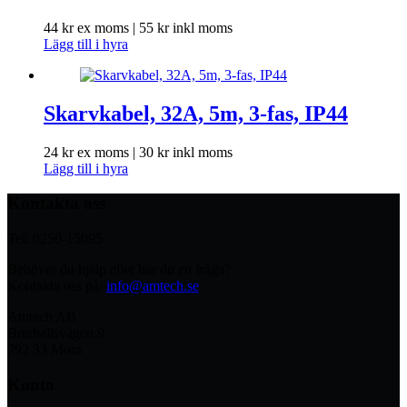
44
kr
ex moms |
55
kr
inkl moms
Lägg till i hyra
Skarvkabel, 32A, 5m, 3-fas, IP44
24
kr
ex moms |
30
kr
inkl moms
Lägg till i hyra
Kontakta oss
Tel: 0250-15095
Behöver du hjälp eller har du en fråga?
Kontakta oss på:
info@amtech.se
Amtech AB
Brudtallsvägen 9
792 33 Mora
Konto