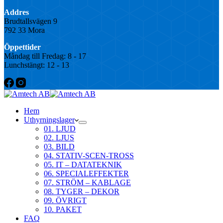
Addres
Brudtallsvägen 9
792 33 Mora
Öppettider
Måndag till Fredag: 8 - 17
Lunchstängt: 12 - 13
Hem
Uthyrningslager
01. LJUD
02. LJUS
03. BILD
04. STATIV-SCEN-TROSS
05. IT – DATATEKNIK
06. SPECIALEFFEKTER
07. STRÖM – KABLAGE
08. TYGER – DEKOR
09. ÖVRIGT
10. PAKET
FAQ