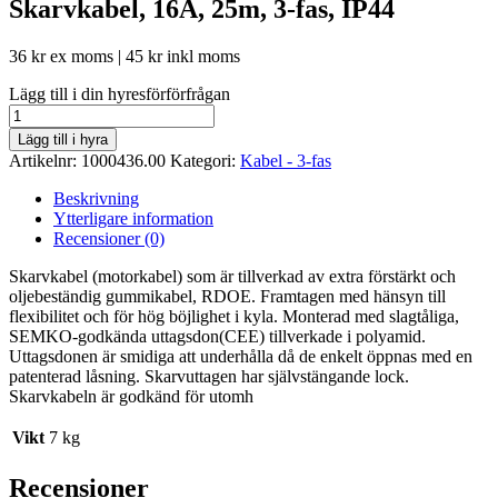
Skarvkabel, 16A, 25m, 3-fas, IP44
36
kr
ex moms |
45
kr
inkl moms
Lägg till i din hyresförförfrågan
Skarvkabel,
16A,
Lägg till i hyra
25m,
Artikelnr:
1000436.00
Kategori:
Kabel - 3-fas
3-
fas,
Beskrivning
IP44
Ytterligare information
mängd
Recensioner (0)
Skarvkabel (motorkabel) som är tillverkad av extra förstärkt och
oljebeständig gummikabel, RDOE. Framtagen med hänsyn till
flexibilitet och för hög böjlighet i kyla. Monterad med slagtåliga,
SEMKO-godkända uttagsdon(CEE) tillverkade i polyamid.
Uttagsdonen är smidiga att underhålla då de enkelt öppnas med en
patenterad låsning. Skarvuttagen har självstängande lock.
Skarvkabeln är godkänd för utomh
Vikt
7 kg
Recensioner