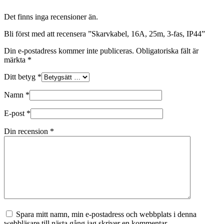
Det finns inga recensioner än.
Bli först med att recensera ”Skarvkabel, 16A, 25m, 3-fas, IP44”
Din e-postadress kommer inte publiceras.
Obligatoriska fält är
märkta
*
Ditt betyg
*
Namn
*
E-post
*
Din recension
*
Spara mitt namn, min e-postadress och webbplats i denna
webbläsare till nästa gång jag skriver en kommentar.