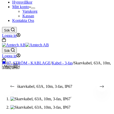
Hyresvillkor
Mitt konto
Varukorg
Kassan
Kontakta Oss
Sök
Logga in
Varukorg
Sök
Logga in
Varukorg
Hem
/
07. STRÖM - KABLAGE
/
Kabel - 3-fas
/
Skarvkabel, 63A, 10m,
Meny
3-fas, IP67