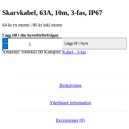
Skarvkabel, 63A, 10m, 3-fas, IP67
64
kr
ex moms |
80
kr
inkl moms
Lägg till i din hyresförförfrågan
Skarvkabel,
Lägg till i hyra
63A,
10m,
Artikelnr:
1000441.00
Kategori:
Kabel - 3-fas
3-
fas,
IP67
mängd
Beskrivning
Ytterligare information
Recensioner (0)