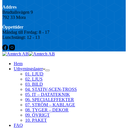
Addres
Brudtallsvägen 9
792 33 Mora
Öppettider
Måndag till Fredag: 8 - 17
Lunchstängt: 12 - 13
Hem
Uthyrningslager
01. LJUD
02. LJUS
03. BILD
04. STATIV-SCEN-TROSS
05. IT – DATATEKNIK
06. SPECIALEFFEKTER
07. STRÖM – KABLAGE
08. TYGER – DEKOR
09. ÖVRIGT
10. PAKET
FAQ