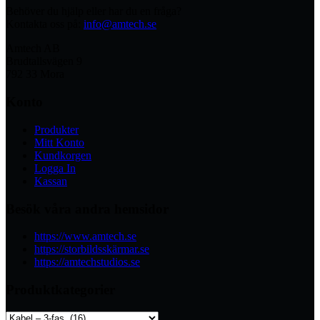
Behöver du hjälp eller har du en fråga?
Kontakta oss på:
info@amtech.se
Amtech AB
Brudtallsvägen 9
792 33 Mora
Konto
Produkter
Mitt Konto
Kundkorgen
Logga In
Kassan
Besök våra andra hemsidor
https://www.amtech.se
https://storbildsskärmar.se
https://amtechstudios.se
Produktkategorier