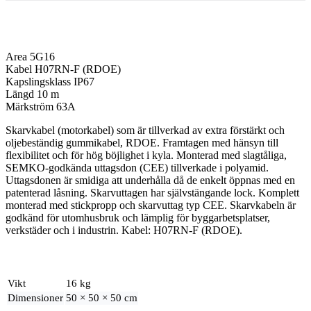
Area 5G16
Kabel H07RN-F (RDOE)
Kapslingsklass IP67
Längd 10 m
Märkström 63A
Skarvkabel (motorkabel) som är tillverkad av extra förstärkt och
oljebeständig gummikabel, RDOE. Framtagen med hänsyn till
flexibilitet och för hög böjlighet i kyla. Monterad med slagtåliga,
SEMKO-godkända uttagsdon (CEE) tillverkade i polyamid.
Uttagsdonen är smidiga att underhålla då de enkelt öppnas med en
patenterad låsning. Skarvuttagen har självstängande lock. Komplett
monterad med stickpropp och skarvuttag typ CEE. Skarvkabeln är
godkänd för utomhusbruk och lämplig för byggarbetsplatser,
verkstäder och i industrin. Kabel: H07RN-F (RDOE).
Vikt
16 kg
Dimensioner
50 × 50 × 50 cm