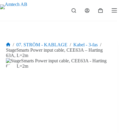
Hoppa
till
Varukorg
innehåll
/
07. STRÖM - KABLAGE
/
Kabel - 3-fas
/
Hem
StageSmarts Power input cable, CEE63A – Harting
63A, L=2m