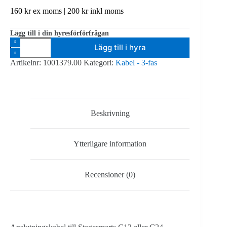
160
kr
ex moms |
200
kr
inkl moms
Lägg till i din hyresförförfrågan
StageSmarts
Lägg till i hyra
Power
input
Artikelnr:
1001379.00
Kategori:
Kabel - 3-fas
cable,
CEE63A
-
Harting
63A,
L=2m
Beskrivning
mängd
Ytterligare information
Recensioner (0)