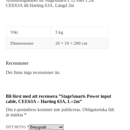
Anslutningskabel till Stagesmarts C12 eller C24.
CEE63A till Harting 63A. Längd 2m
Vikt
3 kg
Dimensioner
10 × 10 × 200 cm
Recensioner
Det finns inga recensioner än.
Bli först med att recensera ”StageSmarts Power input
cable, CEE63A – Harting 63A, L=2m”
Din e-postadress kommer inte publiceras.
Obligatoriska fält
är märkta
*
DITT BETYG
*