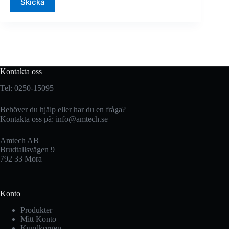
Skicka
Kontakta oss
Tel: 0250-15095
Behöver du hjälp eller har du en fråga?
Kontakta oss på:
info@amtech.se
Amtech AB
Brudtallsvägen 9
792 33 Mora
Konto
Produkter
Mitt Konto
Kundkorgen