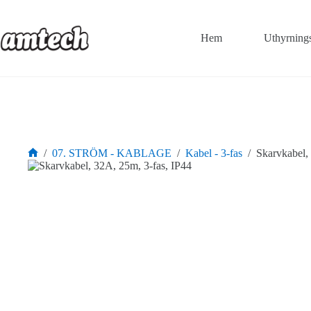
Hoppa
till
innehåll
Hem
Uthyrning
/
07. STRÖM - KABLAGE
/
Kabel - 3-fas
/
Skarvkabel,
Hem