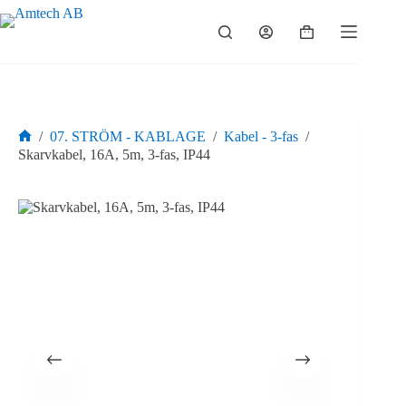
Hoppa
till
Varukorg
innehåll
/
07. STRÖM - KABLAGE
/
Kabel - 3-fas
/
Hem
Skarvkabel, 16A, 5m, 3-fas, IP44