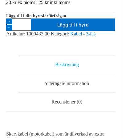
20
kr
ex moms |
25
kr
inkl moms
Lägg till i din hyresförförfrågan
Skarvkabel,
Lägg till i hyra
16A,
5m,
Artikelnr:
1000433.00
Kategori:
Kabel - 3-fas
3-
fas,
IP44
mängd
Beskrivning
Ytterligare information
Recensioner (0)
Skarvkabel (motorkabel) som är tillverkad av extra