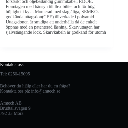
förstärkt och oljebeständig gummikabel, RDOE.
Framtagen med hänsyn till flexibilitet och för hög
böjlighet i kyla. Monterad med slagtåliga, SEMKO-
godkända uttagsdon(CEE) tillverkade i polyamid.
Uttagsdonen är smidiga att underhålla då de enkelt
öppnas med en patenterad låsning. Skarvuttagen har
självstängande lock. Skarvkabeln är godkänd för utomh
Kontakta oss
Tel: 0250-15095
Behöver du hjälp eller har du en fråga?
Kontakta oss på:
info@amtech.se
Amtech AB
Brudtallsvägen 9
792 33 Mora