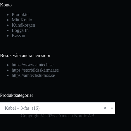
Konto
Produkter
Mitt Konto
Kundkorgen
Logga In
Kassan
Besök våra andra hemsidor
https://www.amtech.se
https://storbildsskärmar.se
https://amtechstudios.se
Produktkategorier
Kabel – 3-fas (16)
×
Copyright © 2026 - Amtech Nordic AB