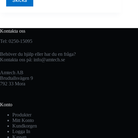
Skicka
Kontakta oss
Tel: 0250-15095
Behöver du hjälp eller har du en fråga?
Kontakta oss på:
info@amtech.se
Amtech AB
Brudtallsvägen 9
792 33 Mora
Konto
Produkter
Mitt Konto
Kundkorgen
Logga In
Kassan