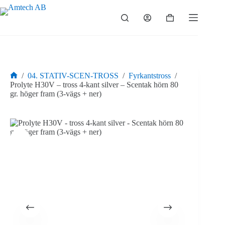
Hoppa
till
Varukorg
innehåll
/
04. STATIV-SCEN-TROSS
/
Fyrkantstross
/
Hem
Prolyte H30V – tross 4-kant silver – Scentak hörn 80
gr. höger fram (3-vägs + ner)