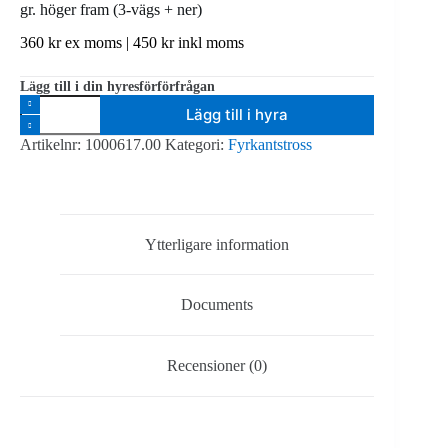
gr. höger fram (3-vägs + ner)
360
kr
ex moms |
450
kr
inkl moms
Lägg till i din hyresförförfrågan
Prolyte
Lägg till i hyra
H30V
-
Artikelnr:
1000617.00
Kategori:
Fyrkantstross
tross
4-
kant
silver
-
Scentak
Ytterligare information
hörn
80
gr.
Documents
höger
fram
(3-
vägs
Recensioner (0)
+
ner)
mängd