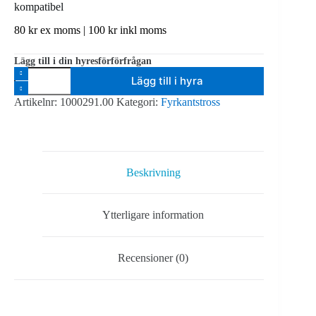
kompatibel
80
kr
ex moms |
100
kr
inkl moms
Lägg till i din hyresförförfrågan
Milos
Lägg till i hyra
M290V
QUATRO
Artikelnr:
1000291.00
Kategori:
Fyrkantstross
QTVF
561mm
-
Prolyte
kompatibel
mängd
Beskrivning
Ytterligare information
Recensioner (0)