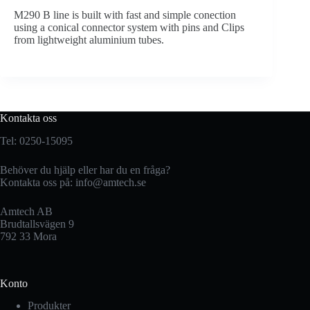
M290 B line is built with fast and simple conection
using a conical connector system with pins and Clips
from lightweight aluminium tubes.
Kontakta oss
Tel: 0250-15095
Behöver du hjälp eller har du en fråga?
Kontakta oss på:
info@amtech.se
Amtech AB
Brudtallsvägen 9
792 33 Mora
Konto
Produkter