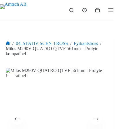
Hoppa
till
Varukorg
innehåll
/
04. STATIV-SCEN-TROSS
/
Fyrkantstross
/
Hem
Milos M290V QUATRO QTVF 561mm – Prolyte
kompatibel