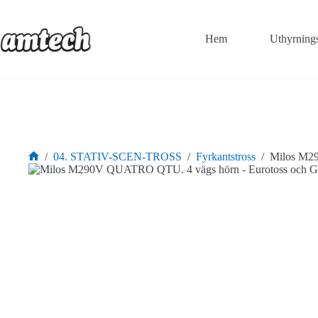
Hoppa
till
innehåll
Hem
Uthyrning
/
04. STATIV-SCEN-TROSS
/
Fyrkantstross
/
Milos M29
Hem