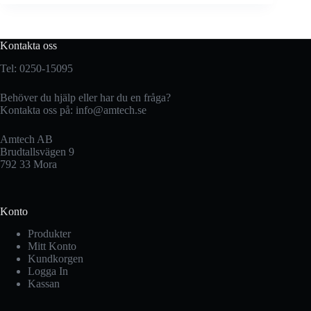
Kontakta oss
Tel: 0250-15095
Behöver du hjälp eller har du en fråga?
Kontakta oss på:
info@amtech.se
Amtech AB
Brudtallsvägen 9
792 33 Mora
Konto
Produkter
Mitt Konto
Kundkorgen
Logga In
Kassan