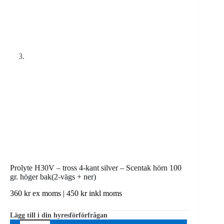
Prolyte H30V – tross 4-kant silver – Scentak hörn 100
gr. höger bak(2-vägs + ner)
360
kr
ex moms |
450
kr
inkl moms
Lägg till i din hyresförförfrågan
Prolyte