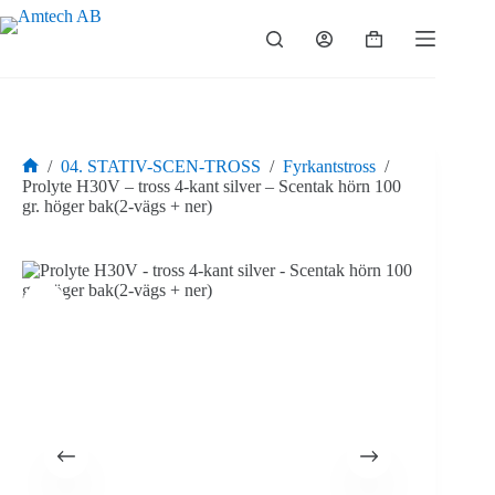
Hoppa
till
Varukorg
innehåll
/
04. STATIV-SCEN-TROSS
/
Fyrkantstross
/
Hem
Prolyte H30V – tross 4-kant silver – Scentak hörn 100
gr. höger bak(2-vägs + ner)