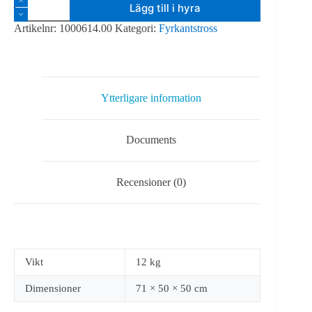
Lägg till i hyra
H30V
-
Artikelnr:
1000614.00
Kategori:
Fyrkantstross
tross
4-
kant
silver
-
Scentak
Ytterligare information
hörn
100
gr.
Documents
höger
bak(2-
vägs
+
Recensioner (0)
ner)
mängd
Vikt
12 kg
Dimensioner
71 × 50 × 50 cm