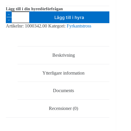
Lägg till i din hyresförförfrågan
Prolyte
Lägg till i hyra
H30V
-
Artikelnr:
1000342.00
Kategori:
Fyrkantstross
tross
4-
kant
silver
-
2m
Beskrivning
mängd
Ytterligare information
Documents
Recensioner (0)