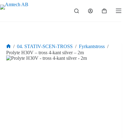
Hoppa
till
Varukorg
innehåll
/
04. STATIV-SCEN-TROSS
/
Fyrkantstross
/
Hem
Prolyte H30V – tross 4-kant silver – 2m