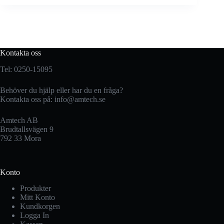
Kontakta oss
Tel: 0250-15095
Behöver du hjälp eller har du en fråga?
Kontakta oss på:
info@amtech.se
Amtech AB
Brudtallsvägen 9
792 33 Mora
Konto
Produkter
Mitt Konto
Kundkorgen
Logga In