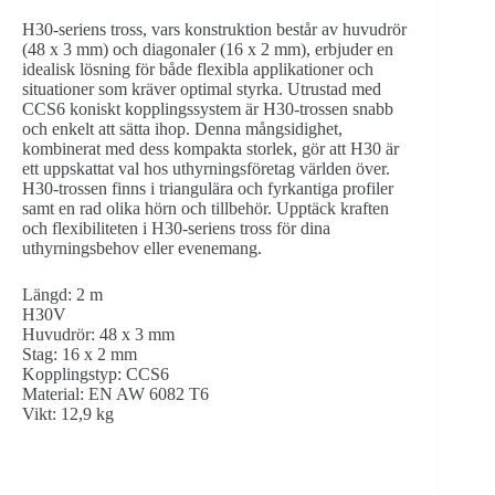
H30-seriens tross, vars konstruktion består av huvudrör
(48 x 3 mm) och diagonaler (16 x 2 mm), erbjuder en
idealisk lösning för både flexibla applikationer och
situationer som kräver optimal styrka. Utrustad med
CCS6 koniskt kopplingssystem är H30-trossen snabb
och enkelt att sätta ihop. Denna mångsidighet,
kombinerat med dess kompakta storlek, gör att H30 är
ett uppskattat val hos uthyrningsföretag världen över.
H30-trossen finns i triangulära och fyrkantiga profiler
samt en rad olika hörn och tillbehör. Upptäck kraften
och flexibiliteten i H30-seriens tross för dina
uthyrningsbehov eller evenemang.
Längd: 2 m
H30V
Huvudrör: 48 x 3 mm
Stag: 16 x 2 mm
Kopplingstyp: CCS6
Material: EN AW 6082 T6
Vikt: 12,9 kg