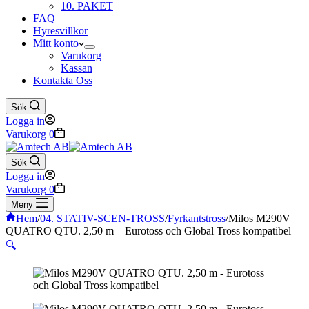
10. PAKET
FAQ
Hyresvillkor
Mitt konto
Varukorg
Kassan
Kontakta Oss
Sök
Logga in
Varukorg
0
Sök
Logga in
Varukorg
0
Meny
Hem
/
04. STATIV-SCEN-TROSS
/
Fyrkantstross
/
Milos M290V
QUATRO QTU. 2,50 m – Eurotoss och Global Tross kompatibel
🔍