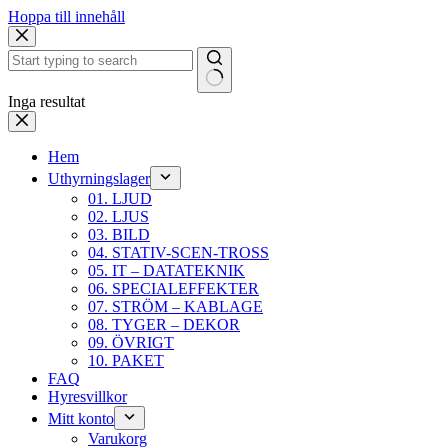
Hoppa till innehåll
Inga resultat
Hem
Uthyrningslager
01. LJUD
02. LJUS
03. BILD
04. STATIV-SCEN-TROSS
05. IT – DATATEKNIK
06. SPECIALEFFEKTER
07. STRÖM – KABLAGE
08. TYGER – DEKOR
09. ÖVRIGT
10. PAKET
FAQ
Hyresvillkor
Mitt konto
Varukorg