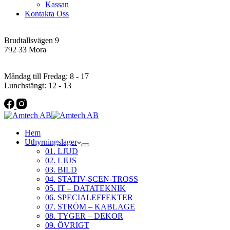
Kassan
Kontakta Oss
Addres
Brudtallsvägen 9
792 33 Mora
Öppettider
Måndag till Fredag: 8 - 17
Lunchstängt: 12 - 13
Hem
Uthyrningslager
01. LJUD
02. LJUS
03. BILD
04. STATIV-SCEN-TROSS
05. IT – DATATEKNIK
06. SPECIALEFFEKTER
07. STRÖM – KABLAGE
08. TYGER – DEKOR
09. ÖVRIGT