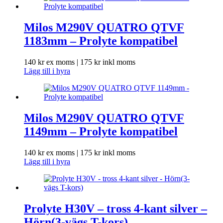
Milos M290V QUATRO QTVF
1183mm – Prolyte kompatibel
140
kr
ex moms |
175
kr
inkl moms
Lägg till i hyra
Milos M290V QUATRO QTVF
1149mm – Prolyte kompatibel
140
kr
ex moms |
175
kr
inkl moms
Lägg till i hyra
Prolyte H30V – tross 4-kant silver –
Hörn(3-vägs T-kors)