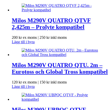
Milos M290V QUATRO QTVF
2,425m – Prolyte kompatibel
200
kr
ex moms |
250
kr
inkl moms
Lägg till i hyra
Milos M290V QUATRO QTU. 2m –
Eurotoss och Global Tross kompatibel
120
kr
ex moms |
150
kr
inkl moms
Lägg till i hyra
Milos M290V UBPQC QTVF –