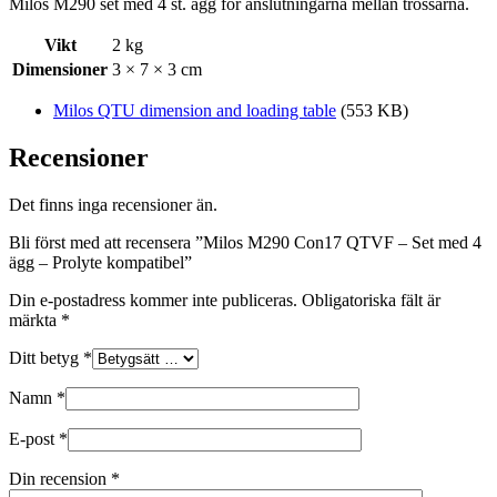
Milos M290 set med 4 st. ägg för anslutningarna mellan trossarna.
Vikt
2 kg
Dimensioner
3 × 7 × 3 cm
Milos QTU dimension and loading table
(553 KB)
Recensioner
Det finns inga recensioner än.
Bli först med att recensera ”Milos M290 Con17 QTVF – Set med 4
ägg – Prolyte kompatibel”
Din e-postadress kommer inte publiceras.
Obligatoriska fält är
märkta
*
Ditt betyg
*
Namn
*
E-post
*
Din recension
*