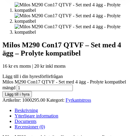
Milos M290 Con17 QTVF – Set med 4
ägg – Prolyte kompatibel
16
kr
ex moms |
20
kr
inkl moms
Lägg till i din hyresförförfrågan
Milos M290 Con17 QTVF - Set med 4 ägg - Prolyte kompatibel
mängd
Lägg till i hyra
Artikelnr:
1000295.00
Kategori:
Fyrkantstross
Beskrivning
Ytterligare information
Documents
Recensioner (0)