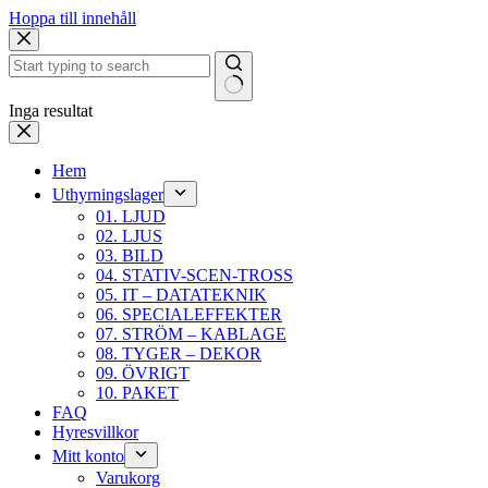
Hoppa till innehåll
Inga resultat
Hem
Uthyrningslager
01. LJUD
02. LJUS
03. BILD
04. STATIV-SCEN-TROSS
05. IT – DATATEKNIK
06. SPECIALEFFEKTER
07. STRÖM – KABLAGE
08. TYGER – DEKOR
09. ÖVRIGT
10. PAKET
FAQ
Hyresvillkor
Mitt konto
Varukorg