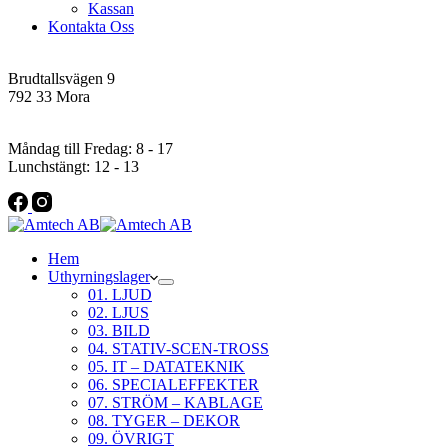
Kassan
Kontakta Oss
Addres
Brudtallsvägen 9
792 33 Mora
Öppettider
Måndag till Fredag: 8 - 17
Lunchstängt: 12 - 13
Hem
Uthyrningslager
01. LJUD
02. LJUS
03. BILD
04. STATIV-SCEN-TROSS
05. IT – DATATEKNIK
06. SPECIALEFFEKTER
07. STRÖM – KABLAGE
08. TYGER – DEKOR
09. ÖVRIGT