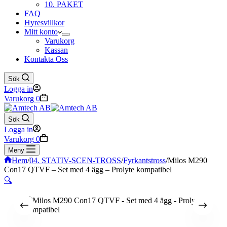
10. PAKET
FAQ
Hyresvillkor
Mitt konto
Varukorg
Kassan
Kontakta Oss
Sök
Logga in
Varukorg
0
Sök
Logga in
Varukorg
0
Meny
Hem
/
04. STATIV-SCEN-TROSS
/
Fyrkantstross
/
Milos M290
Con17 QTVF – Set med 4 ägg – Prolyte kompatibel
🔍