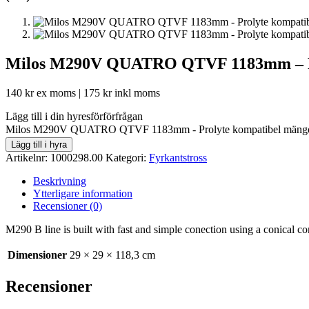
Milos M290V QUATRO QTVF 1183mm – Pr
140
kr
ex moms |
175
kr
inkl moms
Lägg till i din hyresförförfrågan
Milos M290V QUATRO QTVF 1183mm - Prolyte kompatibel mäng
Lägg till i hyra
Artikelnr:
1000298.00
Kategori:
Fyrkantstross
Beskrivning
Ytterligare information
Recensioner (0)
M290 B line is built with fast and simple conection using a conical c
Dimensioner
29 × 29 × 118,3 cm
Recensioner