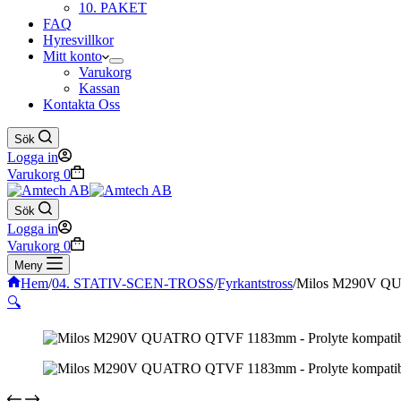
10. PAKET
FAQ
Hyresvillkor
Mitt konto
Varukorg
Kassan
Kontakta Oss
Sök
Logga in
Varukorg
0
Sök
Logga in
Varukorg
0
Meny
Hem
/
04. STATIV-SCEN-TROSS
/
Fyrkantstross
/
Milos M290V QU
🔍