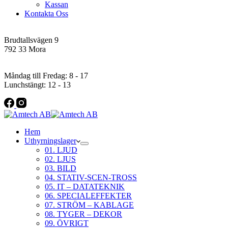
Kassan
Kontakta Oss
Addres
Brudtallsvägen 9
792 33 Mora
Öppettider
Måndag till Fredag: 8 - 17
Lunchstängt: 12 - 13
Hem
Uthyrningslager
01. LJUD
02. LJUS
03. BILD
04. STATIV-SCEN-TROSS
05. IT – DATATEKNIK
06. SPECIALEFFEKTER
07. STRÖM – KABLAGE
08. TYGER – DEKOR
09. ÖVRIGT