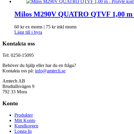
Milos M290V QUATRO QTVF 1,00 m – 
60
kr
ex moms |
75
kr
inkl moms
Lägg till i hyra
Kontakta oss
Tel: 0250-15095
Behöver du hjälp eller har du en fråga?
Kontakta oss på:
info@amtech.se
Amtech AB
Brudtallsvägen 9
792 33 Mora
Konto
Produkter
Mitt Konto
Kundkorgen
Logga In