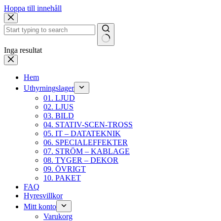
Hoppa till innehåll
Inga resultat
Hem
Uthyrningslager
01. LJUD
02. LJUS
03. BILD
04. STATIV-SCEN-TROSS
05. IT – DATATEKNIK
06. SPECIALEFFEKTER
07. STRÖM – KABLAGE
08. TYGER – DEKOR
09. ÖVRIGT
10. PAKET
FAQ
Hyresvillkor
Mitt konto
Varukorg