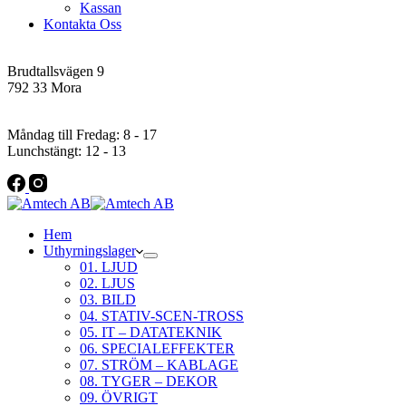
Kassan
Kontakta Oss
Addres
Brudtallsvägen 9
792 33 Mora
Öppettider
Måndag till Fredag: 8 - 17
Lunchstängt: 12 - 13
Hem
Uthyrningslager
01. LJUD
02. LJUS
03. BILD
04. STATIV-SCEN-TROSS
05. IT – DATATEKNIK
06. SPECIALEFFEKTER
07. STRÖM – KABLAGE
08. TYGER – DEKOR
09. ÖVRIGT