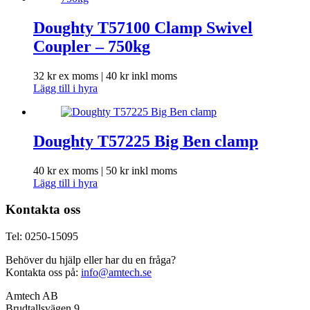
Doughty T57100 Clamp Swivel
Coupler – 750kg
32
kr
ex moms |
40
kr
inkl moms
Lägg till i hyra
Doughty T57225 Big Ben clamp
40
kr
ex moms |
50
kr
inkl moms
Lägg till i hyra
Kontakta oss
Tel: 0250-15095
Behöver du hjälp eller har du en fråga?
Kontakta oss på:
info@amtech.se
Amtech AB
Brudtallsvägen 9