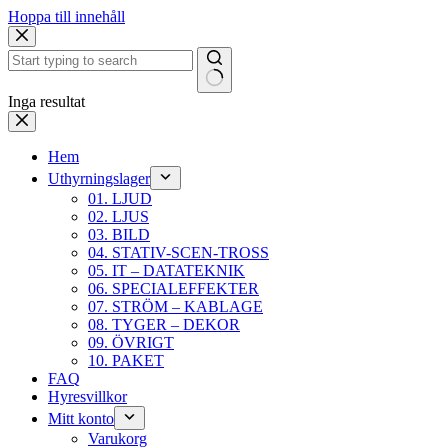
Hoppa till innehåll
Inga resultat
Hem
Uthyrningslager
01. LJUD
02. LJUS
03. BILD
04. STATIV-SCEN-TROSS
05. IT – DATATEKNIK
06. SPECIALEFFEKTER
07. STRÖM – KABLAGE
08. TYGER – DEKOR
09. ÖVRIGT
10. PAKET
FAQ
Hyresvillkor
Mitt konto
Varukorg