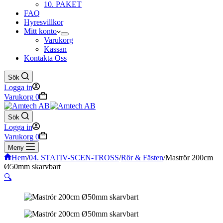
10. PAKET
FAQ
Hyresvillkor
Mitt konto
Varukorg
Kassan
Kontakta Oss
Sök
Logga in
Varukorg
0
Sök
Logga in
Varukorg
0
Meny
Hem
/
04. STATIV-SCEN-TROSS
/
Rör & Fästen
/
Maströr 200cm
Ø50mm skarvbart
🔍