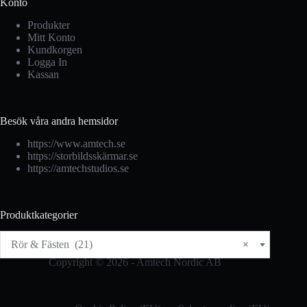
Konto
Produkter
Mitt Konto
Kundkorgen
Logga In
Kassan
Besök våra andra hemsidor
https://www.amtech.se
https://storbildsskärmar.se
https://amtechstudios.se
Produktkategorier
Rör & Fästen (21)
×
Copyright © 2026 - Amtech Nordic AB