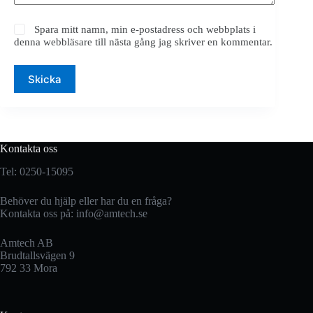
Spara mitt namn, min e-postadress och webbplats i
denna webbläsare till nästa gång jag skriver en kommentar.
Skicka
Kontakta oss
Tel: 0250-15095
Behöver du hjälp eller har du en fråga?
Kontakta oss på:
info@amtech.se
Amtech AB
Brudtallsvägen 9
792 33 Mora