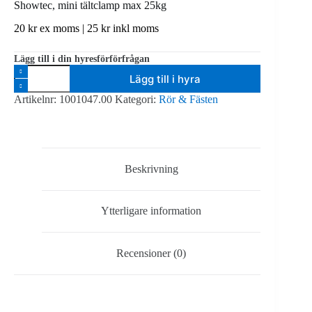
Showtec, mini tältclamp max 25kg
20
kr
ex moms |
25
kr
inkl moms
Lägg till i din hyresförförfrågan
Showtec,
Lägg till i hyra
mini
tältclamp
Artikelnr:
1001047.00
Kategori:
Rör & Fästen
max
25kg
mängd
Beskrivning
Ytterligare information
Recensioner (0)