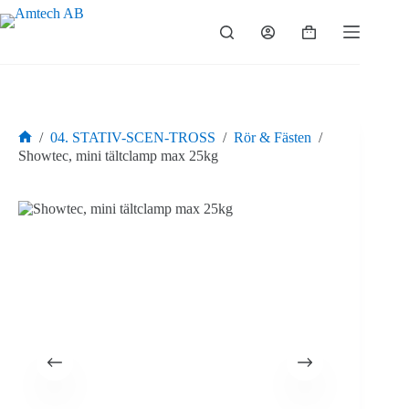
Hoppa
till
Varukorg
innehåll
/
04. STATIV-SCEN-TROSS
/
Rör & Fästen
/
Hem
Showtec, mini tältclamp max 25kg