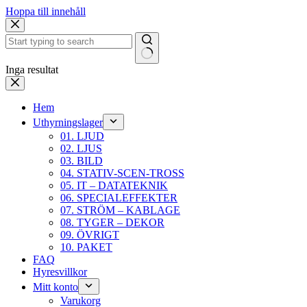
Hoppa till innehåll
Inga resultat
Hem
Uthyrningslager
01. LJUD
02. LJUS
03. BILD
04. STATIV-SCEN-TROSS
05. IT – DATATEKNIK
06. SPECIALEFFEKTER
07. STRÖM – KABLAGE
08. TYGER – DEKOR
09. ÖVRIGT
10. PAKET
FAQ
Hyresvillkor
Mitt konto
Varukorg