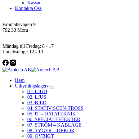
Kassan
Kontakta Oss
Addres
Brudtallsvägen 9
792 33 Mora
Öppettider
Måndag till Fredag: 8 - 17
Lunchstängt: 12 - 13
Hem
Uthyrningslager
01. LJUD
02. LJUS
03. BILD
04. STATIV-SCEN-TROSS
05. IT – DATATEKNIK
06. SPECIALEFFEKTER
07. STRÖM – KABLAGE
08. TYGER – DEKOR
09. ÖVRIGT