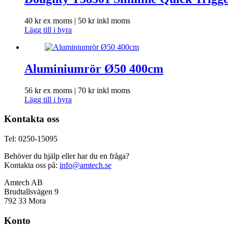
40
kr
ex moms |
50
kr
inkl moms
Lägg till i hyra
Aluminiumrör Ø50 400cm
56
kr
ex moms |
70
kr
inkl moms
Lägg till i hyra
Kontakta oss
Tel: 0250-15095
Behöver du hjälp eller har du en fråga?
Kontakta oss på:
info@amtech.se
Amtech AB
Brudtallsvägen 9
792 33 Mora
Konto