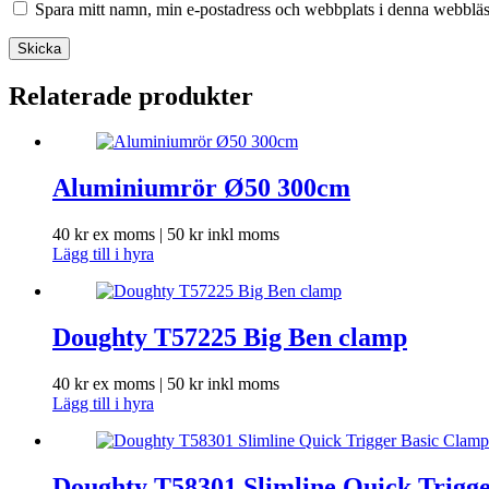
Spara mitt namn, min e-postadress och webbplats i denna webbläsa
Skicka
Relaterade produkter
Aluminiumrör Ø50 300cm
40
kr
ex moms |
50
kr
inkl moms
Lägg till i hyra
Doughty T57225 Big Ben clamp
40
kr
ex moms |
50
kr
inkl moms
Lägg till i hyra
Doughty T58301 Slimline Quick Trig