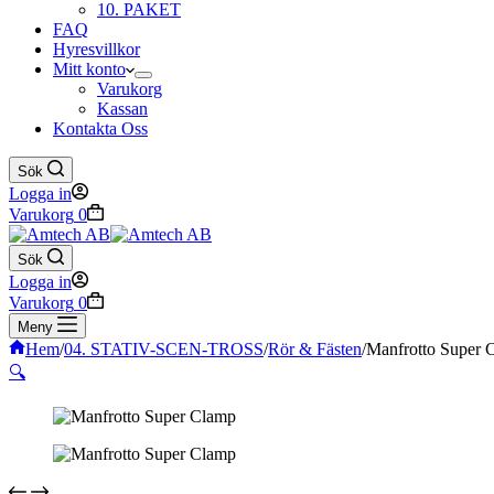
10. PAKET
FAQ
Hyresvillkor
Mitt konto
Varukorg
Kassan
Kontakta Oss
Sök
Logga in
Varukorg
0
Sök
Logga in
Varukorg
0
Meny
Hem
/
04. STATIV-SCEN-TROSS
/
Rör & Fästen
/
Manfrotto Super 
🔍