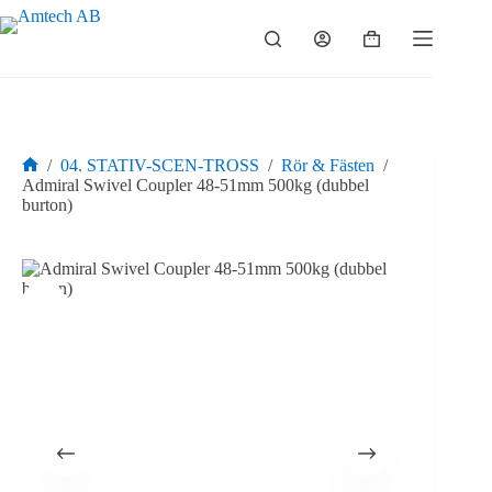
Hoppa
till
Varukorg
innehåll
/
04. STATIV-SCEN-TROSS
/
Rör & Fästen
/
Hem
Admiral Swivel Coupler 48-51mm 500kg (dubbel
burton)