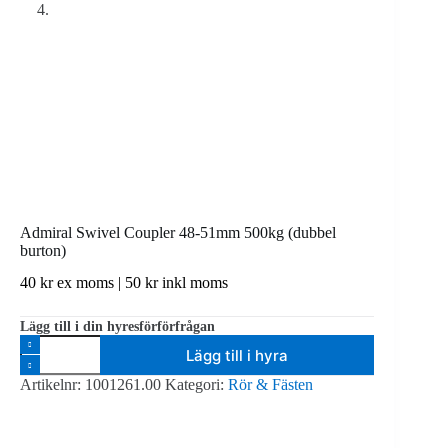
Admiral Swivel Coupler 48-51mm 500kg (dubbel
burton)
40
kr
ex moms |
50
kr
inkl moms
Lägg till i din hyresförförfrågan
Admiral
Lägg till i hyra
Swivel
Coupler
Artikelnr:
1001261.00
Kategori:
Rör & Fästen
48-
51mm
500kg
(dubbel