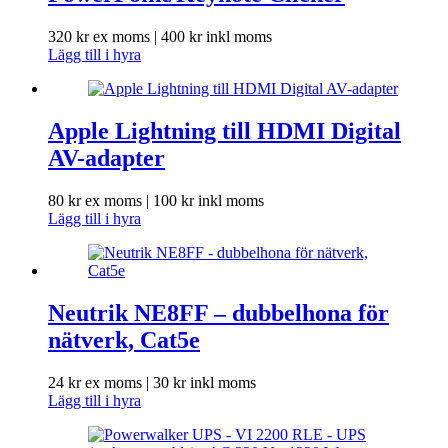
320
kr
ex moms |
400
kr
inkl moms
Lägg till i hyra
Apple Lightning till HDMI Digital
AV-adapter
80
kr
ex moms |
100
kr
inkl moms
Lägg till i hyra
Neutrik NE8FF – dubbelhona för
nätverk, Cat5e
24
kr
ex moms |
30
kr
inkl moms
Lägg till i hyra