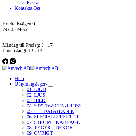
Kassan
Kontakta Oss
Addres
Brudtallsvägen 9
792 33 Mora
Öppettider
Måndag till Fredag: 8 - 17
Lunchstängt: 12 - 13
Hem
Uthyrningslager
01. LJUD
02. LJUS
03. BILD
04. STATIV-SCEN-TROSS
05. IT – DATATEKNIK
06. SPECIALEFFEKTER
07. STRÖM – KABLAGE
08. TYGER – DEKOR
09. ÖVRIGT