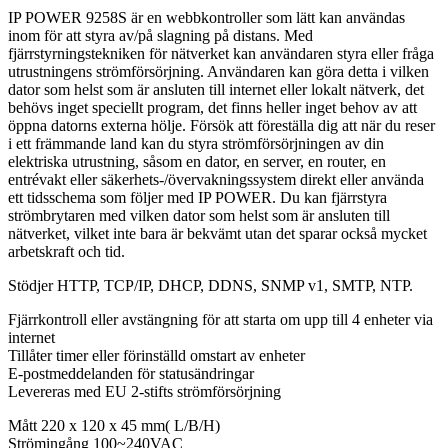
IP POWER 9258S är en webbkontroller som lätt kan användas
inom för att styra av/på slagning på distans. Med
fjärrstyrningstekniken för nätverket kan användaren styra eller fråga
utrustningens strömförsörjning. Användaren kan göra detta i vilken
dator som helst som är ansluten till internet eller lokalt nätverk, det
behövs inget speciellt program, det finns heller inget behov av att
öppna datorns externa hölje. Försök att föreställa dig att när du reser
i ett främmande land kan du styra strömförsörjningen av din
elektriska utrustning, såsom en dator, en server, en router, en
entrévakt eller säkerhets-/övervakningssystem direkt eller använda
ett tidsschema som följer med IP POWER. Du kan fjärrstyra
strömbrytaren med vilken dator som helst som är ansluten till
nätverket, vilket inte bara är bekvämt utan det sparar också mycket
arbetskraft och tid.
Stödjer HTTP, TCP/IP, DHCP, DDNS, SNMP v1, SMTP, NTP.
Fjärrkontroll eller avstängning för att starta om upp till 4 enheter via
internet
Tillåter timer eller förinställd omstart av enheter
E-postmeddelanden för statusändringar
Levereras med EU 2-stifts strömförsörjning
Mått 220 x 120 x 45 mm( L/B/H)
Strömingång 100~240VAC