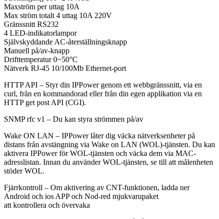
Maxström per uttag 10A
Max ström totalt 4 uttag 10A 220V
Gränssnitt RS232
4 LED-indikatorlampor
Självskyddande AC-återställningsknapp
Manuell på/av-knapp
Drifttemperatur 0~50°C
Nätverk RJ-45 10/100Mb Ethernet-port
HTTP API – Styr din IPPower genom ett webbgränssnitt, via en
curl, från en kommandorad eller från din egen applikation via en
HTTP get post API (CGI).
SNMP rfc v1 – Du kan styra strömmen på/av
Wake ON LAN – IPPower låter dig väcka nätverksenheter på
distans från avstängning via Wake on LAN (WOL)-tjänsten. Du kan
aktivera IPPower för WOL-tjänsten och väcka dem via MAC-
adresslistan. Innan du använder WOL-tjänsten, se till att målenheten
stöder WOL.
Fjärrkontroll – Om aktivering av CNT-funktionen, ladda ner
Android och ios APP och Nod-red mjukvarupaket
att kontrollera och övervaka