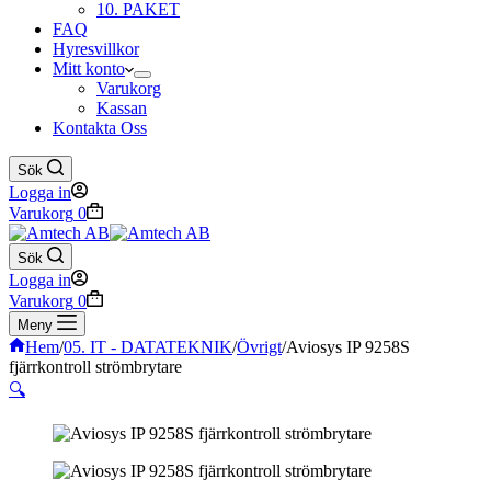
10. PAKET
FAQ
Hyresvillkor
Mitt konto
Varukorg
Kassan
Kontakta Oss
Sök
Logga in
Varukorg
0
Sök
Logga in
Varukorg
0
Meny
Hem
/
05. IT - DATATEKNIK
/
Övrigt
/
Aviosys IP 9258S
fjärrkontroll strömbrytare
🔍