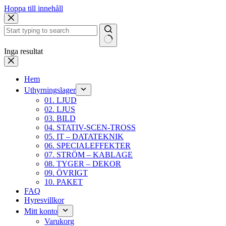
Hoppa till innehåll
Inga resultat
Hem
Uthyrningslager
01. LJUD
02. LJUS
03. BILD
04. STATIV-SCEN-TROSS
05. IT – DATATEKNIK
06. SPECIALEFFEKTER
07. STRÖM – KABLAGE
08. TYGER – DEKOR
09. ÖVRIGT
10. PAKET
FAQ
Hyresvillkor
Mitt konto
Varukorg