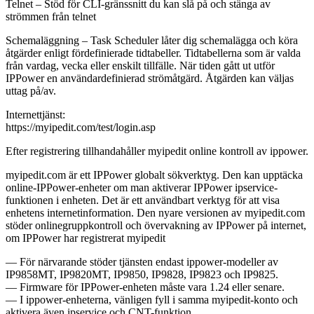
Telnet – Stöd för CLI-gränssnitt du kan slå på och stänga av
strömmen från telnet
Schemaläggning – Task Scheduler låter dig schemalägga och köra
åtgärder enligt fördefinierade tidtabeller. Tidtabellerna som är valda
från vardag, vecka eller enskilt tillfälle. När tiden gått ut utför
IPPower en användardefinierad strömåtgärd. Åtgärden kan väljas
uttag på/av.
Internettjänst:
https://myipedit.com/test/login.asp
Efter registrering tillhandahåller myipedit online kontroll av ippower.
myipedit.com är ett IPPower globalt sökverktyg. Den kan upptäcka
online-IPPower-enheter om man aktiverar IPPower ipservice-
funktionen i enheten. Det är ett användbart verktyg för att visa
enhetens internetinformation. Den nyare versionen av myipedit.com
stöder onlinegruppkontroll och övervakning av IPPower på internet,
om IPPower har registrerat myipedit
— För närvarande stöder tjänsten endast ippower-modeller av
IP9858MT, IP9820MT, IP9850, IP9828, IP9823 och IP9825.
— Firmware för IPPower-enheten måste vara 1.24 eller senare.
— I ippower-enheterna, vänligen fyll i samma myipedit-konto och
aktivera även ipservice och CNT-funktion.