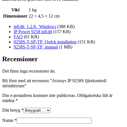
Vikt
1 kg
Dimensioner
22 × 4,5 × 12 cm
ipEdit_1.2.8._Windows
(388 KB)
IP Power 9258 ipEdit
(157 KB)
FAQ
(61 KB)
9258S-T-SP-TP_QuIck installation
(151 KB)
9258S-T-SP-TP_manual
(1 MB)
Recensioner
Det finns inga recensioner än.
Bli först med att recensera ”Aviosys IP 9258S fjärrkontroll
strömbrytare”
Din e-postadress kommer inte publiceras.
Obligatoriska fält är
märkta
*
Ditt betyg
*
Namn
*