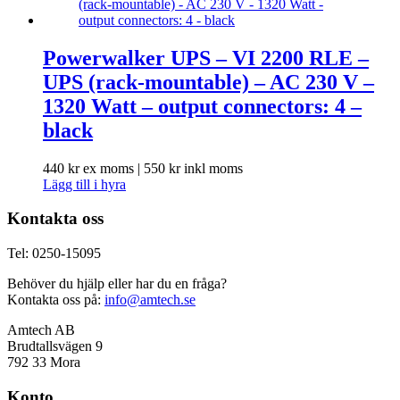
Powerwalker UPS – VI 2200 RLE –
UPS (rack-mountable) – AC 230 V –
1320 Watt – output connectors: 4 –
black
440
kr
ex moms |
550
kr
inkl moms
Lägg till i hyra
Kontakta oss
Tel: 0250-15095
Behöver du hjälp eller har du en fråga?
Kontakta oss på:
info@amtech.se
Amtech AB
Brudtallsvägen 9
792 33 Mora
Konto