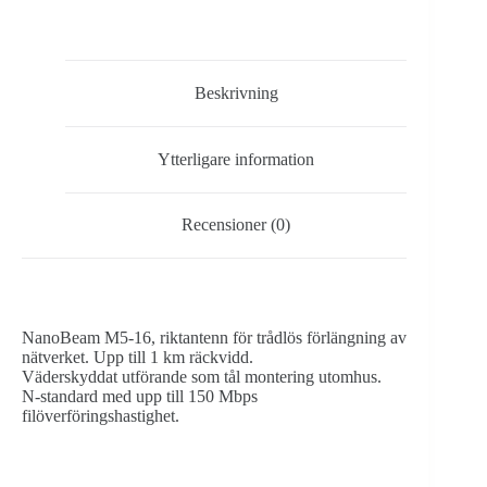
AC,
Trådlös
länk
mängd
Beskrivning
Ytterligare information
Recensioner (0)
NanoBeam M5-16, riktantenn för trådlös förlängning av
nätverket. Upp till 1 km räckvidd.
Väderskyddat utförande som tål montering utomhus.
N-standard med upp till 150 Mbps
filöverföringshastighet.