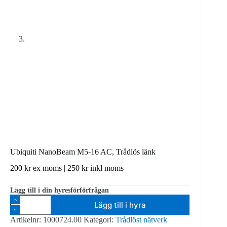
Ubiquiti NanoBeam M5-16 AC, Trådlös länk
200
kr
ex moms |
250
kr
inkl moms
Lägg till i din hyresförförfrågan
Ubiquiti
Lägg till i hyra
NanoBeam
M5-
Artikelnr:
1000724.00
Kategori:
Trådlöst nätverk
16