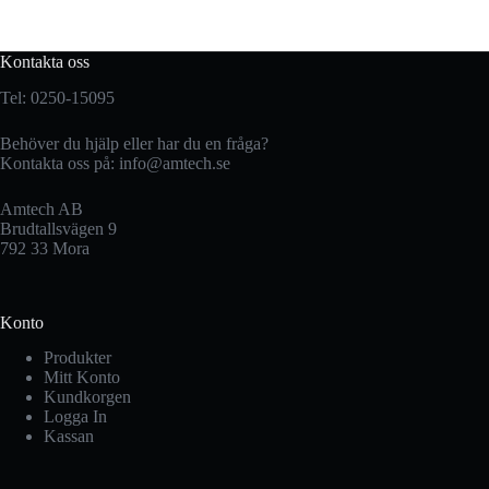
Kontakta oss
Tel: 0250-15095
Behöver du hjälp eller har du en fråga?
Kontakta oss på:
info@amtech.se
Amtech AB
Brudtallsvägen 9
792 33 Mora
Konto
Produkter
Mitt Konto
Kundkorgen
Logga In
Kassan