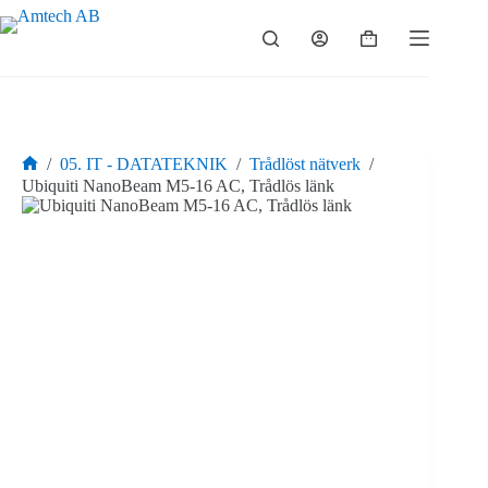
Hoppa
till
Varukorg
innehåll
/
05. IT - DATATEKNIK
/
Trådlöst nätverk
/
Hem
Ubiquiti NanoBeam M5-16 AC, Trådlös länk