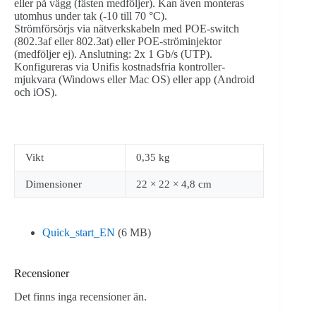
eller på vägg (fästen medföljer). Kan även monteras
utomhus under tak (-10 till 70 °C).
Strömförsörjs via nätverkskabeln med POE-switch
(802.3af eller 802.3at) eller POE-ströminjektor
(medföljer ej). Anslutning: 2x 1 Gb/s (UTP).
Konfigureras via Unifis kostnadsfria kontroller-
mjukvara (Windows eller Mac OS) eller app (Android
och iOS).
Vikt
0,35 kg
Dimensioner
22 × 22 × 4,8 cm
Quick_start_EN
(6 MB)
Recensioner
Det finns inga recensioner än.