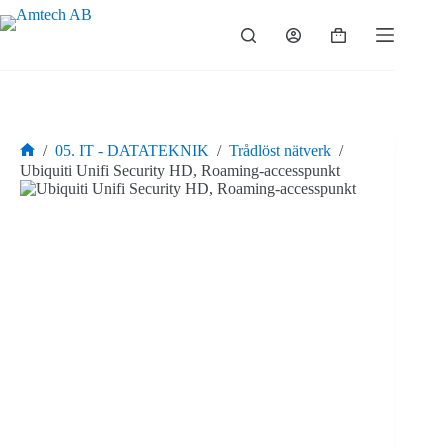
Hoppa
till
Varukorg
innehåll
/
05. IT - DATATEKNIK
/
Trådlöst nätverk
/
Hem
Ubiquiti Unifi Security HD, Roaming-accesspunkt