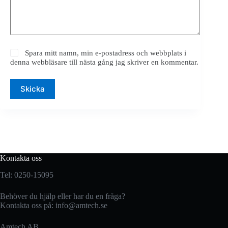
Spara mitt namn, min e-postadress och webbplats i
denna webbläsare till nästa gång jag skriver en kommentar.
Skicka
Kontakta oss
Tel: 0250-15095
Behöver du hjälp eller har du en fråga?
Kontakta oss på:
info@amtech.se
Amtech AB