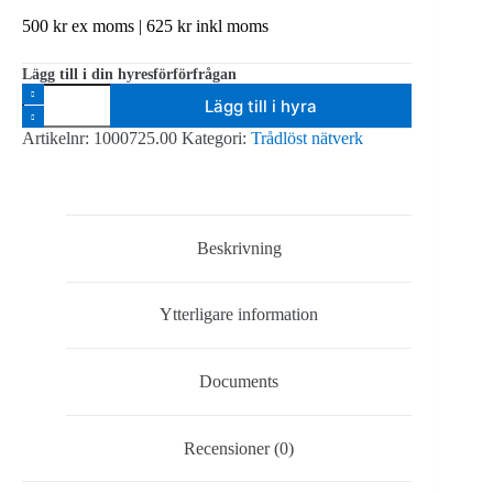
500
kr
ex moms |
625
kr
inkl moms
Lägg till i din hyresförförfrågan
Ubiquiti
Lägg till i hyra
Unifi
Security
Artikelnr:
1000725.00
Kategori:
Trådlöst nätverk
HD,
Roaming-
accesspunkt
mängd
Beskrivning
Ytterligare information
Documents
Recensioner (0)