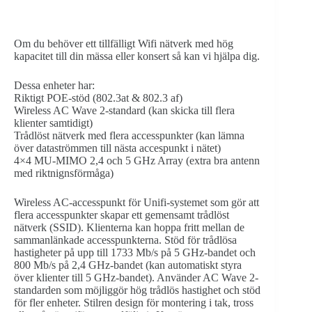
Om du behöver ett tillfälligt Wifi nätverk med hög
kapacitet till din mässa eller konsert så kan vi hjälpa dig.
Dessa enheter har:
Riktigt POE-stöd (802.3at & 802.3 af)
Wireless AC Wave 2-standard (kan skicka till flera
klienter samtidigt)
Trådlöst nätverk med flera accesspunkter (kan lämna
över dataströmmen till nästa accespunkt i nätet)
4×4 MU‑MIMO 2,4 och 5 GHz Array (extra bra antenn
med riktnignsförmåga)
Wireless AC-accesspunkt för Unifi-systemet som gör att
flera accesspunkter skapar ett gemensamt trådlöst
nätverk (SSID). Klienterna kan hoppa fritt mellan de
sammanlänkade accesspunkterna. Stöd för trådlösa
hastigheter på upp till 1733 Mb/s på 5 GHz-bandet och
800 Mb/s på 2,4 GHz-bandet (kan automatiskt styra
över klienter till 5 GHz-bandet). Använder AC Wave 2-
standarden som möjliggör hög trådlös hastighet och stöd
för fler enheter. Stilren design för montering i tak, tross