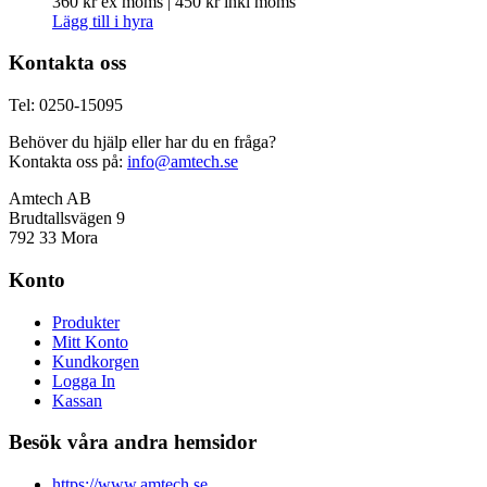
360
kr
ex moms |
450
kr
inkl moms
Lägg till i hyra
Kontakta oss
Tel: 0250-15095
Behöver du hjälp eller har du en fråga?
Kontakta oss på:
info@amtech.se
Amtech AB
Brudtallsvägen 9
792 33 Mora
Konto
Produkter
Mitt Konto
Kundkorgen
Logga In
Kassan
Besök våra andra hemsidor
https://www.amtech.se