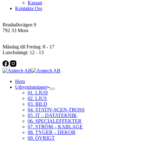
Kassan
Kontakta Oss
Addres
Brudtallsvägen 9
792 33 Mora
Öppettider
Måndag till Fredag: 8 - 17
Lunchstängt: 12 - 13
Hem
Uthyrningslager
01. LJUD
02. LJUS
03. BILD
04. STATIV-SCEN-TROSS
05. IT – DATATEKNIK
06. SPECIALEFFEKTER
07. STRÖM – KABLAGE
08. TYGER – DEKOR
09. ÖVRIGT