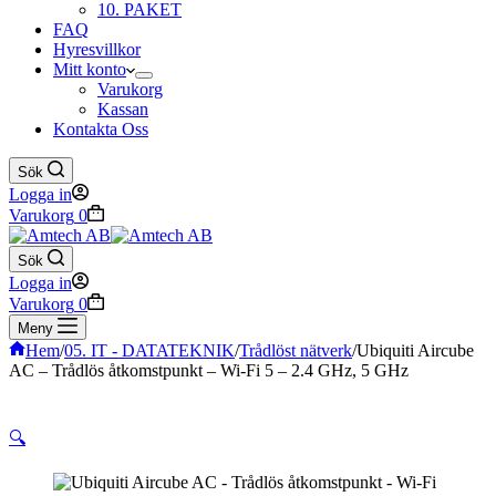
10. PAKET
FAQ
Hyresvillkor
Mitt konto
Varukorg
Kassan
Kontakta Oss
Sök
Logga in
Varukorg
0
Sök
Logga in
Varukorg
0
Meny
Hem
/
05. IT - DATATEKNIK
/
Trådlöst nätverk
/
Ubiquiti Aircube
AC – Trådlös åtkomstpunkt – Wi-Fi 5 – 2.4 GHz, 5 GHz
🔍