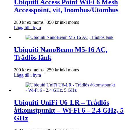
Ubiquiti Access Point WiFi 6 Mesh
Accesspoint, vit, Inomhus/Utomhus
280
kr
ex moms |
350
kr
inkl moms
Lägg till i hyra
Ubiquiti NanoBeam M5-16 AC,
Trådlös länk
200
kr
ex moms |
250
kr
inkl moms
Lägg till i hyra
Ubiquiti UniFi U6-LR – Trådlös
åtkomstpunkt – Wi-Fi 6 – 2.4 GHz, 5
GHz