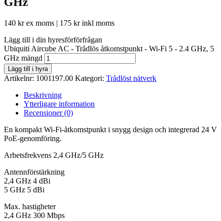
GHz
140
kr
ex moms |
175
kr
inkl moms
Lägg till i din hyresförförfrågan
Ubiquiti Aircube AC - Trådlös åtkomstpunkt - Wi-Fi 5 - 2.4 GHz, 5
GHz mängd
Lägg till i hyra
Artikelnr:
1001197.00
Kategori:
Trådlöst nätverk
Beskrivning
Ytterligare information
Recensioner (0)
En kompakt Wi-Fi-åtkomstpunkt i snygg design och integrerad 24 V
PoE-genomföring.
Arbetsfrekvens 2,4 GHz/5 GHz
Antennförstärkning
2,4 GHz 4 dBi
5 GHz 5 dBi
Max. hastigheter
2,4 GHz 300 Mbps