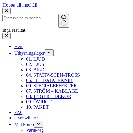
Hoppa till innehåll
Inga resultat
Hem
Uthyrningslager
01. LJUD
02. LJUS
03. BILD
04. STATIV-SCEN-TROSS
05. IT – DATATEKNIK
06. SPECIALEFFEKTER
07. STRÖM – KABLAGE
08. TYGER – DEKOR
09. ÖVRIGT
10. PAKET
FAQ
Hyresvillkor
Mitt konto
Varukorg