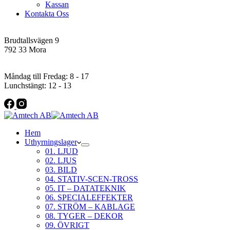
Kassan
Kontakta Oss
Addres
Brudtallsvägen 9
792 33 Mora
Öppettider
Måndag till Fredag: 8 - 17
Lunchstängt: 12 - 13
Hem
Uthyrningslager
01. LJUD
02. LJUS
03. BILD
04. STATIV-SCEN-TROSS
05. IT – DATATEKNIK
06. SPECIALEFFEKTER
07. STRÖM – KABLAGE
08. TYGER – DEKOR
09. ÖVRIGT