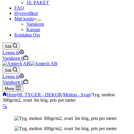
10. PAKET
FAQ
Hyresvillkor
Mitt konto
Varukorg
Kassan
Kontakta Oss
Sök
Logga in
Varukorg
0
Sök
Logga in
Varukorg
0
Meny
Hem
/
08. TYGER - DEKOR
/
Molton - Svart
/
Tyg, molton
300gr/m2, svart 3m hög, pris per meter
🔍