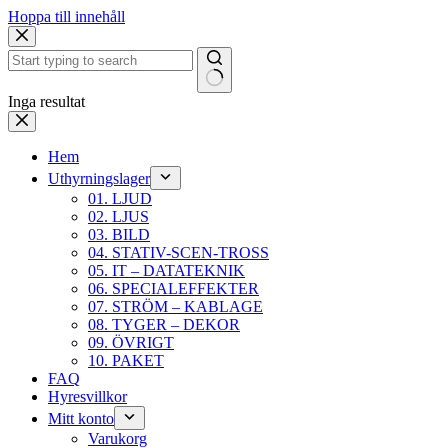
Hoppa till innehåll
Inga resultat
Hem
Uthyrningslager
01. LJUD
02. LJUS
03. BILD
04. STATIV-SCEN-TROSS
05. IT – DATATEKNIK
06. SPECIALEFFEKTER
07. STRÖM – KABLAGE
08. TYGER – DEKOR
09. ÖVRIGT
10. PAKET
FAQ
Hyresvillkor
Mitt konto
Varukorg