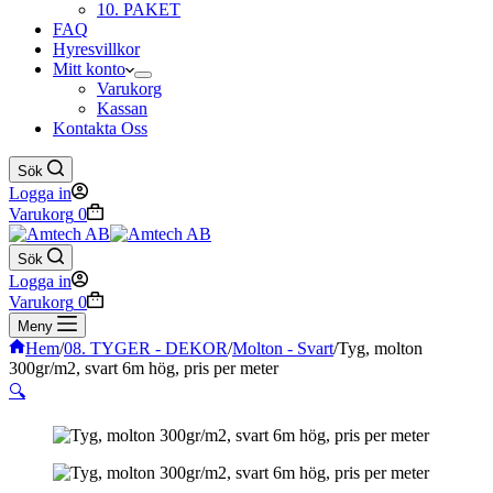
10. PAKET
FAQ
Hyresvillkor
Mitt konto
Varukorg
Kassan
Kontakta Oss
Sök
Logga in
Varukorg
0
Sök
Logga in
Varukorg
0
Meny
Hem
/
08. TYGER - DEKOR
/
Molton - Svart
/
Tyg, molton
300gr/m2, svart 6m hög, pris per meter
🔍