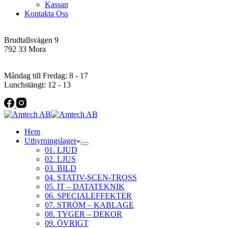
Kassan
Kontakta Oss
Addres
Brudtallsvägen 9
792 33 Mora
Öppettider
Måndag till Fredag: 8 - 17
Lunchstängt: 12 - 13
Hem
Uthyrningslager
01. LJUD
02. LJUS
03. BILD
04. STATIV-SCEN-TROSS
05. IT – DATATEKNIK
06. SPECIALEFFEKTER
07. STRÖM – KABLAGE
08. TYGER – DEKOR
09. ÖVRIGT