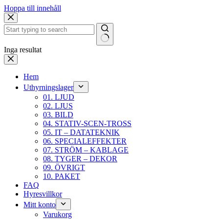
Hoppa till innehåll
Inga resultat
Hem
Uthyrningslager
01. LJUD
02. LJUS
03. BILD
04. STATIV-SCEN-TROSS
05. IT – DATATEKNIK
06. SPECIALEFFEKTER
07. STRÖM – KABLAGE
08. TYGER – DEKOR
09. ÖVRIGT
10. PAKET
FAQ
Hyresvillkor
Mitt konto
Varukorg