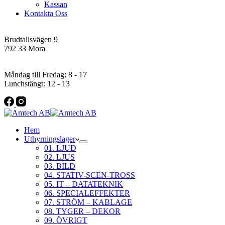
Kassan
Kontakta Oss
Addres
Brudtallsvägen 9
792 33 Mora
Öppettider
Måndag till Fredag: 8 - 17
Lunchstängt: 12 - 13
Hem
Uthyrningslager
01. LJUD
02. LJUS
03. BILD
04. STATIV-SCEN-TROSS
05. IT – DATATEKNIK
06. SPECIALEFFEKTER
07. STRÖM – KABLAGE
08. TYGER – DEKOR
09. ÖVRIGT