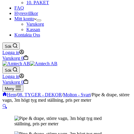
10. PAKET
FAQ
Hyresvillkor
Mitt konto
Varukorg
Kassan
Kontakta Oss
Sök
Logga in
Varukorg
0
Sök
Logga in
Varukorg
0
Meny
Hem
/
08. TYGER - DEKOR
/
Molton - Svart
/
Pipe & drape, större
vagn, 3m högt tyg med ställning, pris per meter
🔍