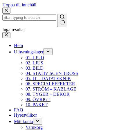
Hoppa till innehåll
Inga resultat
Hem
Uthyrningslager
01. LJUD
02. LJUS
03. BILD
04. STATIV-SCEN-TROSS
05. IT – DATATEKNIK
06. SPECIALEFFEKTER
07. STRÖM – KABLAGE
08. TYGER – DEKOR
09. ÖVRIGT
10. PAKET
FAQ
Hyresvillkor
Mitt konto
Varukorg