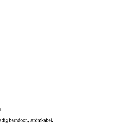
d.
dig barndoor,, strömkabel.