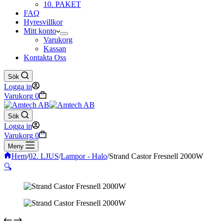
10. PAKET
FAQ
Hyresvillkor
Mitt konto
Varukorg
Kassan
Kontakta Oss
Sök
Logga in
Varukorg
0
Sök
Logga in
Varukorg
0
Meny
Hem
/
02. LJUS
/
Lampor - Halo
/
Strand Castor Fresnell 2000W
🔍