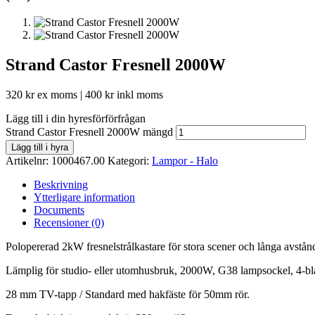
Strand Castor Fresnell 2000W
320
kr
ex moms |
400
kr
inkl moms
Lägg till i din hyresförförfrågan
Strand Castor Fresnell 2000W mängd
Lägg till i hyra
Artikelnr:
1000467.00
Kategori:
Lampor - Halo
Beskrivning
Ytterligare information
Documents
Recensioner (0)
Polopererad 2kW fresnelstrålkastare för stora scener och långa avstån
Lämplig för studio- eller utomhusbruk, 2000W, G38 lampsockel, 4-bla
28 mm TV-tapp / Standard med hakfäste för 50mm rör.