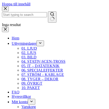
Hoppa till innehåll
Inga resultat
Hem
Uthyrningslager
01. LJUD
02. LJUS
03. BILD
04. STATIV-SCEN-TROSS
05. IT – DATATEKNIK
06. SPECIALEFFEKTER
07. STRÖM – KABLAGE
08. TYGER – DEKOR
09. ÖVRIGT
10. PAKET
FAQ
Hyresvillkor
Mitt konto
Varukorg