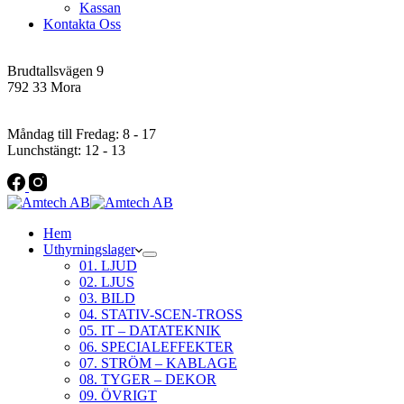
Kassan
Kontakta Oss
Addres
Brudtallsvägen 9
792 33 Mora
Öppettider
Måndag till Fredag: 8 - 17
Lunchstängt: 12 - 13
Hem
Uthyrningslager
01. LJUD
02. LJUS
03. BILD
04. STATIV-SCEN-TROSS
05. IT – DATATEKNIK
06. SPECIALEFFEKTER
07. STRÖM – KABLAGE
08. TYGER – DEKOR
09. ÖVRIGT