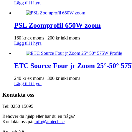
Lägg till i hyra
PSL Zoomprofil 650W zoom
160
kr
ex moms |
200
kr
inkl moms
Lägg till i hyra
ETC Source Four jr Zoom 25°-50° 575
240
kr
ex moms |
300
kr
inkl moms
Lägg till i hyra
Kontakta oss
Tel: 0250-15095
Behöver du hjälp eller har du en fråga?
Kontakta oss på:
info@amtech.se
Amtech AB