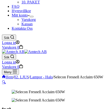
10. PAKET
FAQ
Hyresvillkor
Mitt konto
Varukorg
Kassan
Kontakta Oss
Sök
Logga in
Varukorg
0
Sök
Logga in
Varukorg
0
Meny
Hem
/
02. LJUS
/
Lampor - Halo
/
Selecon Fresnell Acclaim 650W
🔍