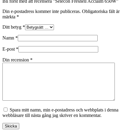
Bli först med att recensera ”Selecon Fresnell Acclaim 650W”
Din e-postadress kommer inte publiceras.
Obligatoriska fält är
märkta
*
Ditt betyg
*
Namn
*
E-post
*
Din recension
*
Spara mitt namn, min e-postadress och webbplats i denna
webbläsare till nästa gång jag skriver en kommentar.
Skicka