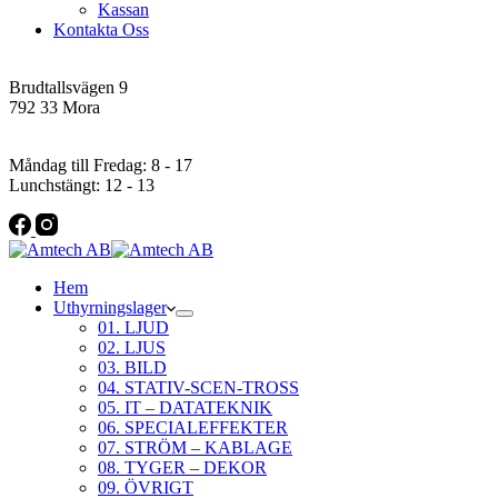
Kassan
Kontakta Oss
Addres
Brudtallsvägen 9
792 33 Mora
Öppettider
Måndag till Fredag: 8 - 17
Lunchstängt: 12 - 13
Hem
Uthyrningslager
01. LJUD
02. LJUS
03. BILD
04. STATIV-SCEN-TROSS
05. IT – DATATEKNIK
06. SPECIALEFFEKTER
07. STRÖM – KABLAGE
08. TYGER – DEKOR
09. ÖVRIGT