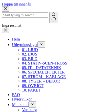
Hoppa till innehåll
Inga resultat
Hem
Uthyrningslager
01. LJUD
02. LJUS
03. BILD
04. STATIV-SCEN-TROSS
05. IT – DATATEKNIK
06. SPECIALEFFEKTER
07. STRÖM – KABLAGE
08. TYGER – DEKOR
09. ÖVRIGT
10. PAKET
FAQ
Hyresvillkor
Mitt konto
Varukorg