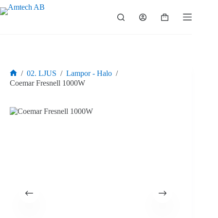
Hoppa
till
Varukorg
innehåll
/
02. LJUS
/
Lampor - Halo
/
Hem
Coemar Fresnell 1000W