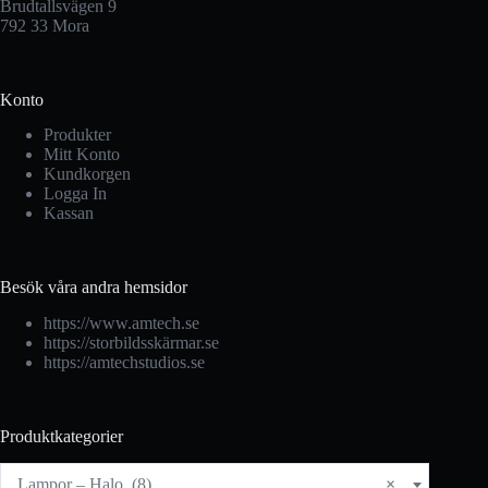
Brudtallsvägen 9
792 33 Mora
Konto
Produkter
Mitt Konto
Kundkorgen
Logga In
Kassan
Besök våra andra hemsidor
https://www.amtech.se
https://storbildsskärmar.se
https://amtechstudios.se
Produktkategorier
Lampor – Halo (8)
×