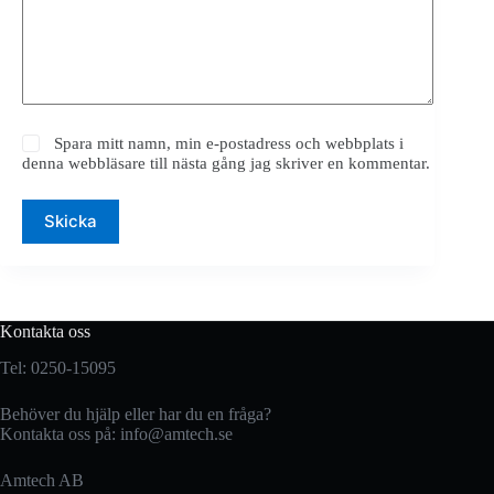
Spara mitt namn, min e-postadress och webbplats i
denna webbläsare till nästa gång jag skriver en kommentar.
Skicka
Kontakta oss
Tel: 0250-15095
Behöver du hjälp eller har du en fråga?
Kontakta oss på:
info@amtech.se
Amtech AB