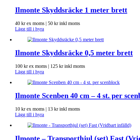
Ilmonte Skyddsräcke 1 meter brett
40
kr
ex moms |
50
kr
inkl moms
Lägg till i hyra
Ilmonte Skyddsräcke 0,5 meter brett
100
kr
ex moms |
125
kr
inkl moms
Lägg till i hyra
Ilmonte Scenben 40 cm – 4 st. per scen
10
kr
ex moms |
13
kr
inkl moms
Lägg till i hyra
Ilmonte – Transporthjul (set) Fast (Vri