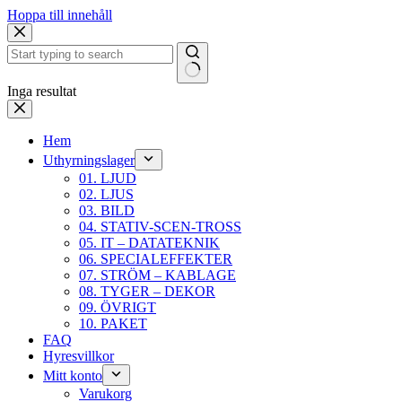
Hoppa till innehåll
Inga resultat
Hem
Uthyrningslager
01. LJUD
02. LJUS
03. BILD
04. STATIV-SCEN-TROSS
05. IT – DATATEKNIK
06. SPECIALEFFEKTER
07. STRÖM – KABLAGE
08. TYGER – DEKOR
09. ÖVRIGT
10. PAKET
FAQ
Hyresvillkor
Mitt konto
Varukorg