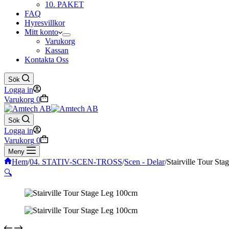
10. PAKET
FAQ
Hyresvillkor
Mitt konto
Varukorg
Kassan
Kontakta Oss
Sök
Logga in
Varukorg
0
Sök
Logga in
Varukorg
0
Meny
Hem
/
04. STATIV-SCEN-TROSS
/
Scen - Delar
/
Stairville Tour St
🔍