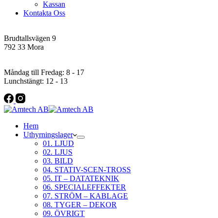
Kassan
Kontakta Oss
Addres
Brudtallsvägen 9
792 33 Mora
Öppettider
Måndag till Fredag: 8 - 17
Lunchstängt: 12 - 13
Hem
Uthyrningslager
01. LJUD
02. LJUS
03. BILD
04. STATIV-SCEN-TROSS
05. IT – DATATEKNIK
06. SPECIALEFFEKTER
07. STRÖM – KABLAGE
08. TYGER – DEKOR
09. ÖVRIGT