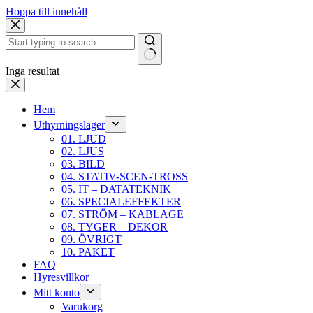
Hoppa till innehåll
Inga resultat
Hem
Uthyrningslager
01. LJUD
02. LJUS
03. BILD
04. STATIV-SCEN-TROSS
05. IT – DATATEKNIK
06. SPECIALEFFEKTER
07. STRÖM – KABLAGE
08. TYGER – DEKOR
09. ÖVRIGT
10. PAKET
FAQ
Hyresvillkor
Mitt konto
Varukorg