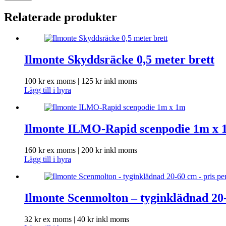
Relaterade produkter
Ilmonte Skyddsräcke 0,5 meter brett
100
kr
ex moms |
125
kr
inkl moms
Lägg till i hyra
Ilmonte ILMO-Rapid scenpodie 1m x 
160
kr
ex moms |
200
kr
inkl moms
Lägg till i hyra
Ilmonte Scenmolton – tyginklädnad 20-
32
kr
ex moms |
40
kr
inkl moms