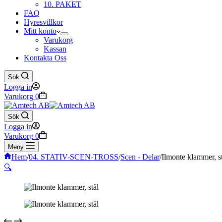
10. PAKET
FAQ
Hyresvillkor
Mitt konto
Varukorg
Kassan
Kontakta Oss
Sök
Logga in
Varukorg
0
Sök
Logga in
Varukorg
0
Meny
Hem
/
04. STATIV-SCEN-TROSS
/
Scen - Delar
/
Ilmonte klammer, s
🔍