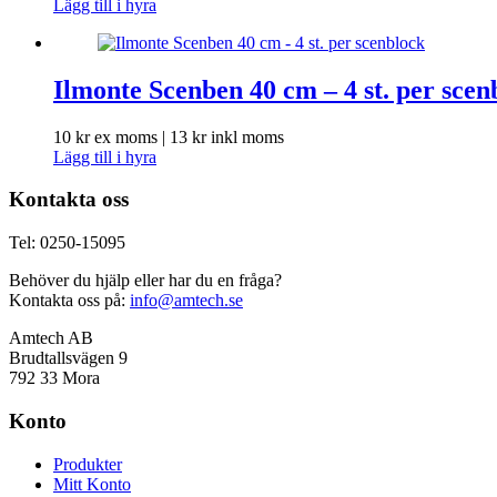
Lägg till i hyra
Ilmonte Scenben 40 cm – 4 st. per scen
10
kr
ex moms |
13
kr
inkl moms
Lägg till i hyra
Kontakta oss
Tel: 0250-15095
Behöver du hjälp eller har du en fråga?
Kontakta oss på:
info@amtech.se
Amtech AB
Brudtallsvägen 9
792 33 Mora
Konto
Produkter
Mitt Konto