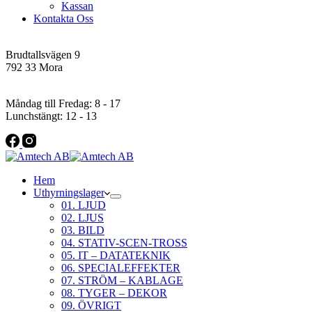
Kassan
Kontakta Oss
Addres
Brudtallsvägen 9
792 33 Mora
Öppettider
Måndag till Fredag: 8 - 17
Lunchstängt: 12 - 13
Hem
Uthyrningslager
01. LJUD
02. LJUS
03. BILD
04. STATIV-SCEN-TROSS
05. IT – DATATEKNIK
06. SPECIALEFFEKTER
07. STRÖM – KABLAGE
08. TYGER – DEKOR
09. ÖVRIGT