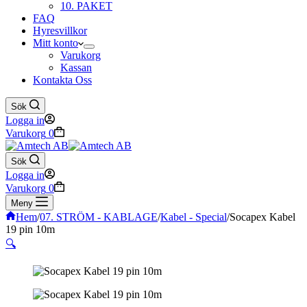
10. PAKET
FAQ
Hyresvillkor
Mitt konto
Varukorg
Kassan
Kontakta Oss
Sök
Logga in
Varukorg
0
Sök
Logga in
Varukorg
0
Meny
Hem
/
07. STRÖM - KABLAGE
/
Kabel - Special
/
Socapex Kabel
19 pin 10m
🔍