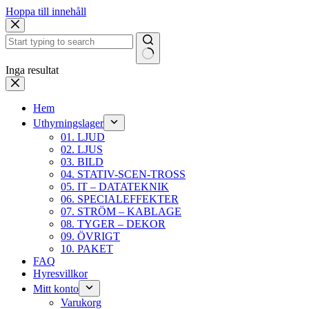
Hoppa till innehåll
Inga resultat
Hem
Uthyrningslager
01. LJUD
02. LJUS
03. BILD
04. STATIV-SCEN-TROSS
05. IT – DATATEKNIK
06. SPECIALEFFEKTER
07. STRÖM – KABLAGE
08. TYGER – DEKOR
09. ÖVRIGT
10. PAKET
FAQ
Hyresvillkor
Mitt konto
Varukorg