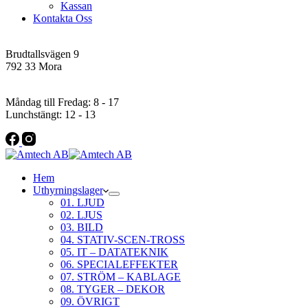
Kassan
Kontakta Oss
Addres
Brudtallsvägen 9
792 33 Mora
Öppettider
Måndag till Fredag: 8 - 17
Lunchstängt: 12 - 13
Hem
Uthyrningslager
01. LJUD
02. LJUS
03. BILD
04. STATIV-SCEN-TROSS
05. IT – DATATEKNIK
06. SPECIALEFFEKTER
07. STRÖM – KABLAGE
08. TYGER – DEKOR
09. ÖVRIGT