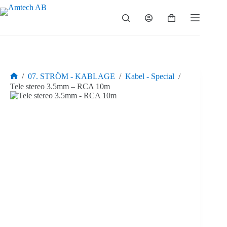
Hoppa
till
Varukorg
innehåll
/
07. STRÖM - KABLAGE
/
Kabel - Special
/
Hem
Tele stereo 3.5mm – RCA 10m