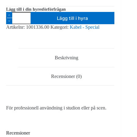
Lägg till i din hyresförförfrågan
Tele
Lägg till i hyra
stereo
3.5mm
Artikelnr:
1001336.00
Kategori:
Kabel - Special
-
RCA
10m
mängd
Beskrivning
Recensioner (0)
För professionell användning i studion eller på scen.
Recensioner