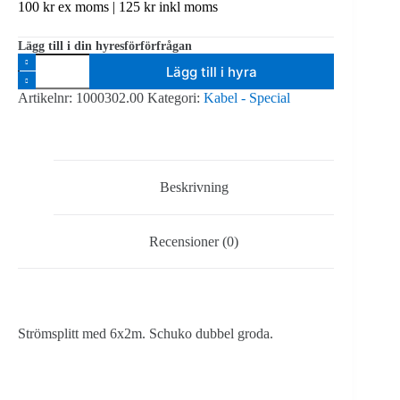
100
kr
ex moms |
125
kr
inkl moms
Lägg till i din hyresförförfrågan
Socapex
Lägg till i hyra
19
pin
Artikelnr:
1000302.00
Kategori:
Kabel - Special
spider
schuko
dubbel
groda
2m
mängd
Beskrivning
Recensioner (0)
Strömsplitt med 6x2m. Schuko dubbel groda.