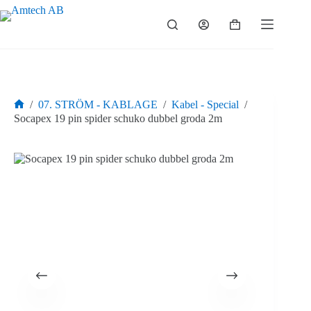
Hoppa
till
Varukorg
innehåll
/
07. STRÖM - KABLAGE
/
Kabel - Special
/
Hem
Socapex 19 pin spider schuko dubbel groda 2m