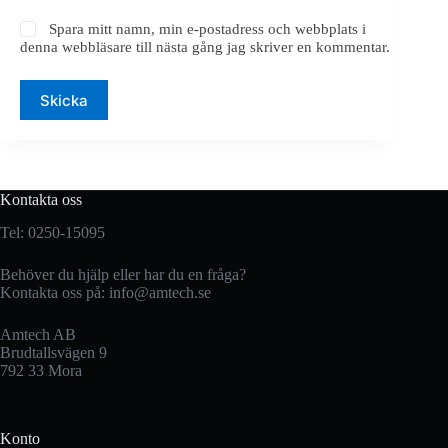
Spara mitt namn, min e-postadress och webbplats i
denna webbläsare till nästa gång jag skriver en kommentar.
Skicka
Kontakta oss
Tel: 0250-15095
Behöver du hjälp eller har du en fråga?
Kontakta oss på:
info@amtech.se
Amtech AB
Brudtallsvägen 9
792 33 Mora
Konto