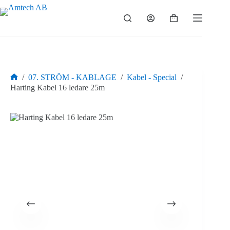
Hoppa
till
Varukorg
innehåll
/
07. STRÖM - KABLAGE
/
Kabel - Special
/
Hem
Harting Kabel 16 ledare 25m