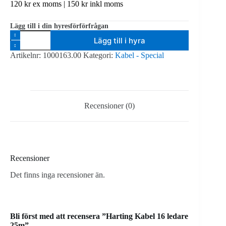
120
kr
ex moms |
150
kr
inkl moms
Lägg till i din hyresförförfrågan
Harting
Lägg till i hyra
Kabel
16
Artikelnr:
1000163.00
Kategori:
Kabel - Special
ledare
25m
mängd
Recensioner (0)
Recensioner
Det finns inga recensioner än.
Bli först med att recensera ”Harting Kabel 16 ledare
25m”