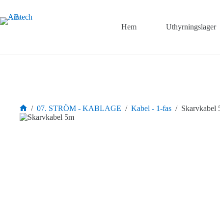
Hoppa
till
innehåll
Hem
Uthyrningslager
/
07. STRÖM - KABLAGE
/
Kabel - 1-fas
/
Skarvkabel
Hem