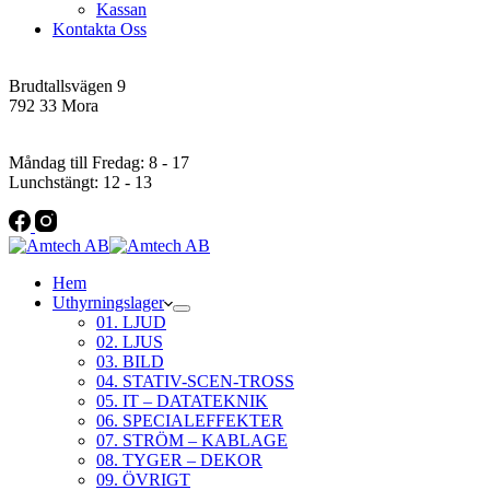
Kassan
Kontakta Oss
Addres
Brudtallsvägen 9
792 33 Mora
Öppettider
Måndag till Fredag: 8 - 17
Lunchstängt: 12 - 13
Hem
Uthyrningslager
01. LJUD
02. LJUS
03. BILD
04. STATIV-SCEN-TROSS
05. IT – DATATEKNIK
06. SPECIALEFFEKTER
07. STRÖM – KABLAGE
08. TYGER – DEKOR
09. ÖVRIGT