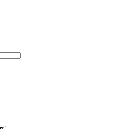
r
er”