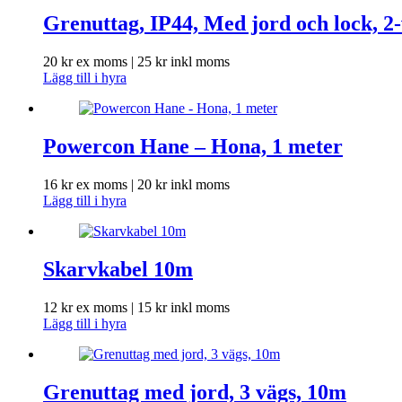
Grenuttag, IP44, Med jord och lock, 2
20
kr
ex moms |
25
kr
inkl moms
Lägg till i hyra
Powercon Hane – Hona, 1 meter
16
kr
ex moms |
20
kr
inkl moms
Lägg till i hyra
Skarvkabel 10m
12
kr
ex moms |
15
kr
inkl moms
Lägg till i hyra
Grenuttag med jord, 3 vägs, 10m