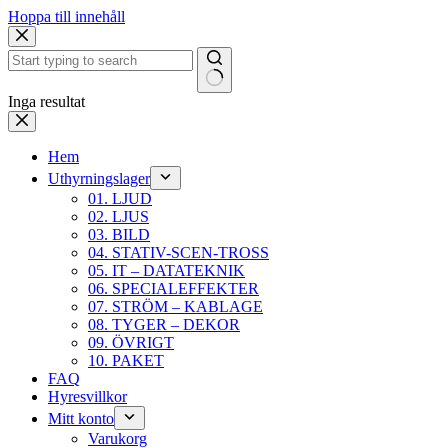
Hoppa till innehåll
Inga resultat
Hem
Uthyrningslager
01. LJUD
02. LJUS
03. BILD
04. STATIV-SCEN-TROSS
05. IT – DATATEKNIK
06. SPECIALEFFEKTER
07. STRÖM – KABLAGE
08. TYGER – DEKOR
09. ÖVRIGT
10. PAKET
FAQ
Hyresvillkor
Mitt konto
Varukorg