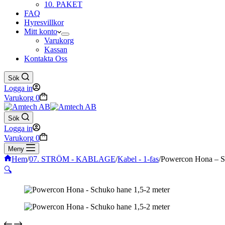
10. PAKET
FAQ
Hyresvillkor
Mitt konto
Varukorg
Kassan
Kontakta Oss
Sök
Logga in
Varukorg
0
Sök
Logga in
Varukorg
0
Meny
Hem
/
07. STRÖM - KABLAGE
/
Kabel - 1-fas
/
Powercon Hona – Sc
🔍