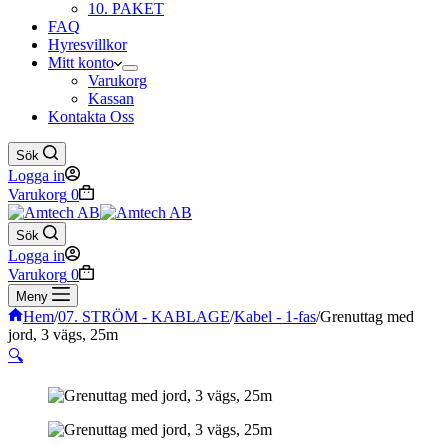
10. PAKET
FAQ
Hyresvillkor
Mitt konto
Varukorg
Kassan
Kontakta Oss
Sök
Logga in
Varukorg
0
Sök
Logga in
Varukorg
0
Meny
Hem
/
07. STRÖM - KABLAGE
/
Kabel - 1-fas
/
Grenuttag med
jord, 3 vägs, 25m
🔍