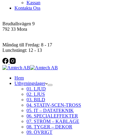
Kassan
Kontakta Oss
Addres
Brudtallsvägen 9
792 33 Mora
Öppettider
Måndag till Fredag: 8 - 17
Lunchstängt: 12 - 13
Hem
Uthyrningslager
01. LJUD
02. LJUS
03. BILD
04. STATIV-SCEN-TROSS
05. IT – DATATEKNIK
06. SPECIALEFFEKTER
07. STRÖM – KABLAGE
08. TYGER – DEKOR
09. ÖVRIGT