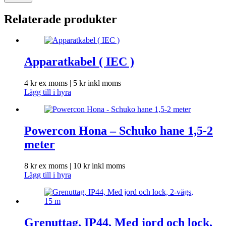
Relaterade produkter
Apparatkabel ( IEC )
4
kr
ex moms |
5
kr
inkl moms
Lägg till i hyra
Powercon Hona – Schuko hane 1,5-2
meter
8
kr
ex moms |
10
kr
inkl moms
Lägg till i hyra
Grenuttag, IP44, Med jord och lock,