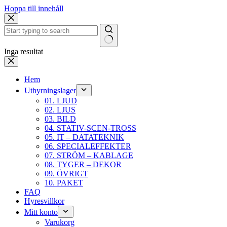
Hoppa till innehåll
Inga resultat
Hem
Uthyrningslager
01. LJUD
02. LJUS
03. BILD
04. STATIV-SCEN-TROSS
05. IT – DATATEKNIK
06. SPECIALEFFEKTER
07. STRÖM – KABLAGE
08. TYGER – DEKOR
09. ÖVRIGT
10. PAKET
FAQ
Hyresvillkor
Mitt konto
Varukorg